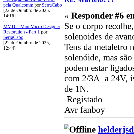
pela Qualcomm
por
SerraCabo
[22 de Outubro de 2025,
«
Responder #6 e
14:16]
Se o corpo recolhe
MMD-1 Mini Micro Designer
Restoration - Part 1
por
solenoides de avanç
SerraCabo
[22 de Outubro de 2025,
Tens da metaletro
12:44]
solenóide, mas são
podem estar ligado
com 2/3A a 24V, is
de 1N.
Registado
Avr fanboy
helderjsd