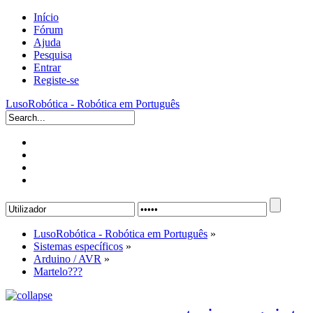
Início
Fórum
Ajuda
Pesquisa
Entrar
Registe-se
LusoRobótica - Robótica em Português
LusoRobótica - Robótica em Português
»
Sistemas específicos
»
Arduino / AVR
»
Martelo???