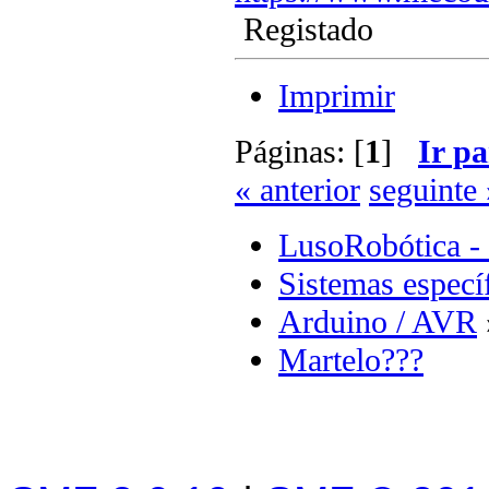
Registado
Imprimir
Páginas: [
1
]
Ir pa
« anterior
seguinte 
LusoRobótica -
Sistemas especí
Arduino / AVR
Martelo???