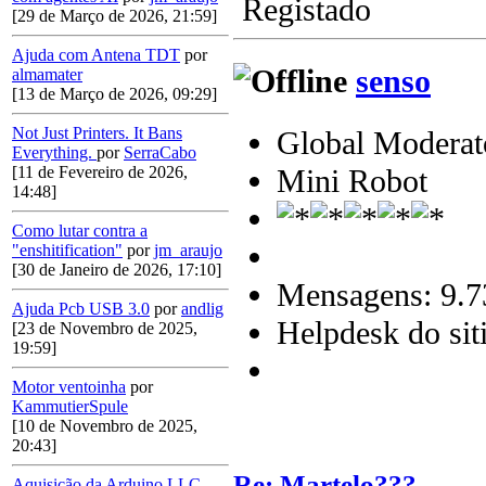
Registado
[29 de Março de 2026, 21:59]
Ajuda com Antena TDT
por
senso
almamater
[13 de Março de 2026, 09:29]
Not Just Printers. It Bans
Global Moderat
Everything.
por
SerraCabo
Mini Robot
[11 de Fevereiro de 2026,
14:48]
Como lutar contra a
"enshitification"
por
jm_araujo
[30 de Janeiro de 2026, 17:10]
Mensagens: 9.7
Ajuda Pcb USB 3.0
por
andlig
Helpdesk do sit
[23 de Novembro de 2025,
19:59]
Motor ventoinha
por
KammutierSpule
[10 de Novembro de 2025,
20:43]
Re: Martelo???
Aquisição da Arduino LLC