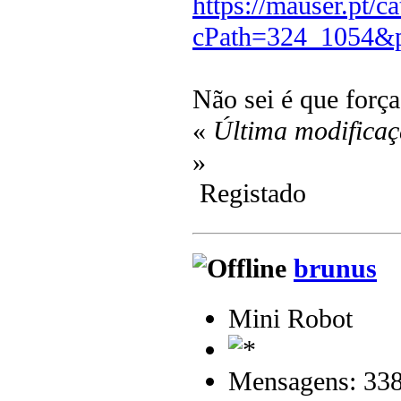
https://mauser.pt/c
cPath=324_1054&p
Não sei é que força 
«
Última modificaç
»
Registado
brunus
Mini Robot
Mensagens: 33