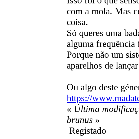
Isso foi o que sens
com a mola. Mas co
coisa.
Só queres uma bada
alguma frequência f
Porque não um sist
aparelhos de lançar 
Ou algo deste géne
https://www.madate
«
Última modificaç
brunus
»
Registado