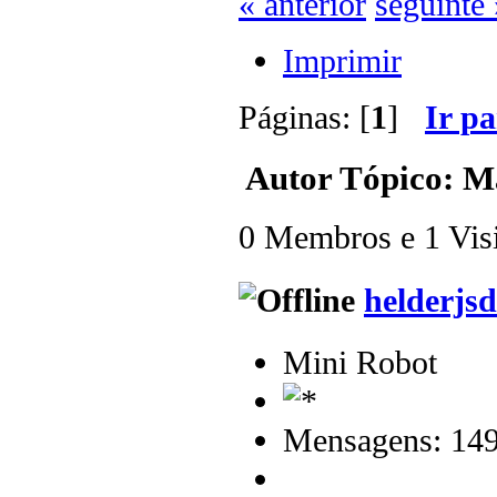
« anterior
seguinte 
Imprimir
Páginas: [
1
]
Ir p
Autor
Tópico: Ma
0 Membros e 1 Visit
helderjsd
Mini Robot
Mensagens: 14