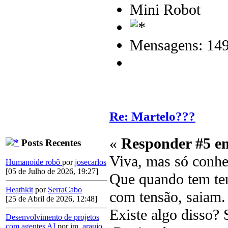
Mini Robot
Mensagens: 14
Re: Martelo???
«
Responder #5 e
Posts Recentes
Viva, mas só conhe
Humanoide robô
por
josecarlos
[05 de Julho de 2026, 19:27]
Que quando tem te
Heathkit
por
SerraCabo
com tensão, saiam.
[25 de Abril de 2026, 12:48]
Existe algo disso? 
Desenvolvimento de projetos
com agentes AI
por
jm_araujo