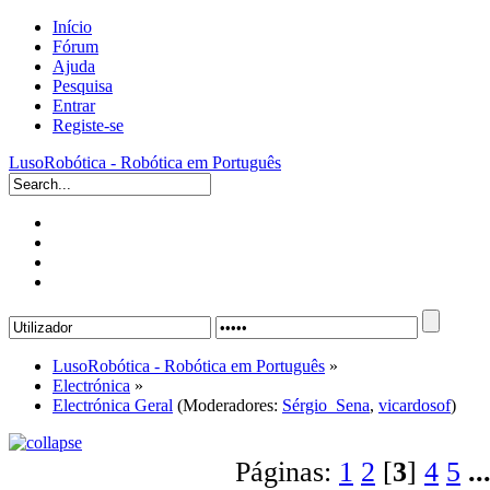
Início
Fórum
Ajuda
Pesquisa
Entrar
Registe-se
LusoRobótica - Robótica em Português
LusoRobótica - Robótica em Português
»
Electrónica
»
Electrónica Geral
(Moderadores:
Sérgio_Sena
,
vicardosof
)
Páginas:
1
2
[
3
]
4
5
..