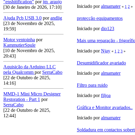
"enshitification"
por
jm_araujo
Iniciado por
almamater
«
1
2
»
[30 de Janeiro de 2026, 17:10]
Ajuda Pcb USB 3.0
por
andlig
protecção equipamentos
[23 de Novembro de 2025,
Iniciado por
dio123
19:59]
Motor ventoinha
por
Mais uma reparação - frigorífi
KammutierSpule
[10 de Novembro de 2025,
Iniciado por
Njay
«
1
2
3
»
20:43]
Desumidificador avariado
Aquisição da Arduino LLC
pela Qualcomm
por
SerraCabo
Iniciado por
almamater
[22 de Outubro de 2025,
14:16]
Filtro para ruido
MMD-1 Mini Micro Designer
Iniciado por
filjoa
Restoration - Part 1
por
SerraCabo
Gráfica e Monitor avariados..
[22 de Outubro de 2025,
12:44]
Iniciado por
almamater
Soldadura em contactos sobert