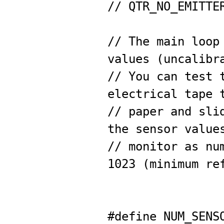
// QTR_NO_EMITTE
// The main loop
values (uncalibr
// You can test 
electrical tape 
// paper and sli
the sensor value
// monitor as nu
1023 (minimum re
#define NUM_