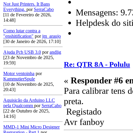
Not Just Printers. It Bans
Everything.
por
SerraCabo
Mensagens: 9.7
[11 de Fevereiro de 2026,
14:48]
Helpdesk do sit
Como lutar contra a
"enshitification"
por
jm_araujo
[30 de Janeiro de 2026, 17:10]
Ajuda Pcb USB 3.0
por
andlig
[23 de Novembro de 2025,
Re: QTR 8A - Polulu
19:59]
Motor ventoinha
por
«
Responder #6 e
KammutierSpule
[10 de Novembro de 2025,
Para calibrar tens 
20:43]
preta.
Aquisição da Arduino LLC
pela Qualcomm
por
SerraCabo
Registado
[22 de Outubro de 2025,
14:16]
Avr fanboy
MMD-1 Mini Micro Designer
Restoration - Part 1
por