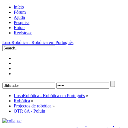
Início
Fórum
Ajuda
Pesquisa
Entrar
Registe-se
LusoRobótica - Robótica em Português
LusoRobótica - Robótica em Português
»
Robótica
»
Projectos de robótica
»
QTR 8A - Polulu