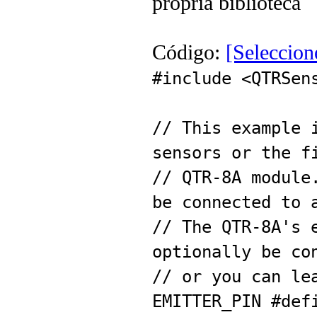
própria biblioteca
Código:
[Seleccion
#include <QTRSen
// This example 
sensors or the f
// QTR-8A module
be connected to 
// The QTR-8A's 
optionally be co
// or you can le
EMITTER_PIN #def