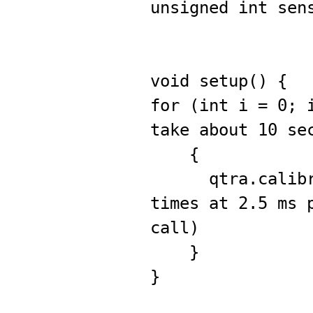
unsigned int sen
void setup() {
for (int i = 0; 
take about 10 se
{
qtra.calibra
times at 2.5 ms 
call)
}
}