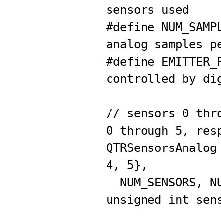
sensors used
#define NUM_SAM
analog samples p
#define EMIT
controlled by di
// sensors 0 thr
0 through 5, res
QTRSensorsAnalog
4, 5},
NUM_SENSORS, NUM
unsigned int sen