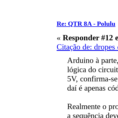
Re: QTR 8A - Polulu
«
Responder #12 
Citação de: dropes
Arduino à parte,
lógica do circu
5V, confirma-se
daí é apenas có
Realmente o pro
a sequência deve