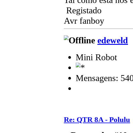
Tal como está nos 
Registado
Avr fanboy
edeweld
Mini Robot
Mensagens: 54
Re: QTR 8A - Polulu