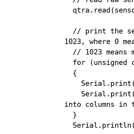
qtra.read(senso
// print the se
1023, where 0 me
// 1023 means m
for (unsigned c
{
Serial.print(s
Serial.print('\
into columns in 
}
Serial.println