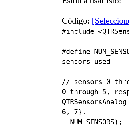
Estou a usar isto:
Código:
[Seleccion
#include <QTRSen
#define NUM_
sensors used
// sensors 0 thr
0 through 5, res
QTRSensorsAnalog
6, 7},
NUM_SENSORS);