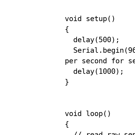
void setup()
{
delay(500);
Serial.begin(96
per second for s
delay(1000);
}
void loop()
{
// read raw sen