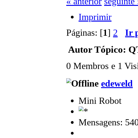
« anterior
seguinte 
Imprimir
Páginas: [
1
]
2
Ir 
Autor
Tópico: QT
0 Membros e 1 Visit
edeweld
Mini Robot
Mensagens: 54