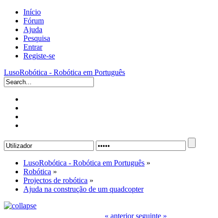
Início
Fórum
Ajuda
Pesquisa
Entrar
Registe-se
LusoRobótica - Robótica em Português
LusoRobótica - Robótica em Português
»
Robótica
»
Projectos de robótica
»
Ajuda na construção de um quadcopter
« anterior
seguinte »