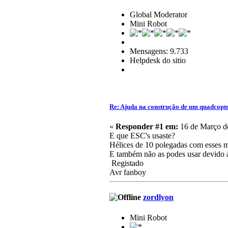
Global Moderator
Mini Robot
Mensagens: 9.733
Helpdesk do sitio
Re: Ajuda na construção de um quadcopt
«
Responder #1 em:
16 de Março de
E que ESC's usaste?
Hélices de 10 polegadas com esses m
E também não as podes usar devido á 
Registado
Avr fanboy
zordlyon
Mini Robot