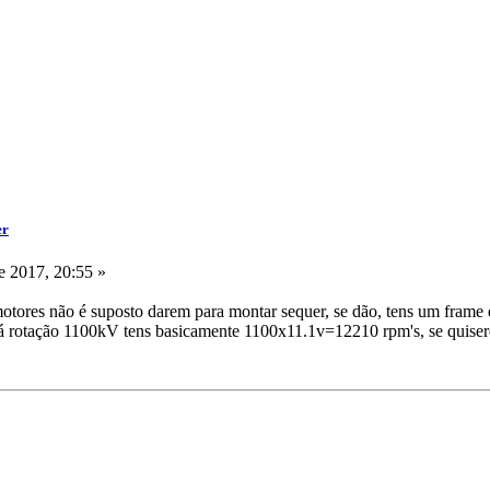
er
 2017, 20:55 »
otores não é suposto darem para montar sequer, se dão, tens um fram
rotação 1100kV tens basicamente 1100x11.1v=12210 rpm's, se quiseres ve