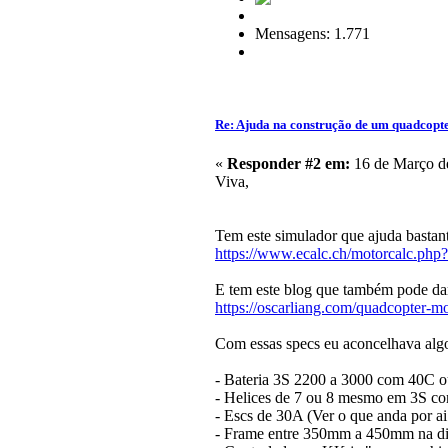
Mensagens: 1.771
Re: Ajuda na construção de um quadcopt
«
Responder #2 em:
16 de Março de
Viva,
Tem este simulador que ajuda bastan
https://www.ecalc.ch/motorcalc.php
E tem este blog que também pode da
https://oscarliang.com/quadcopter-mo
Com essas specs eu aconcelhava algo
- Bateria 3S 2200 a 3000 com 40C o
- Helices de 7 ou 8 mesmo em 3S co
- Escs de 30A (Ver o que anda por ai
- Frame entre 350mm a 450mm na dia