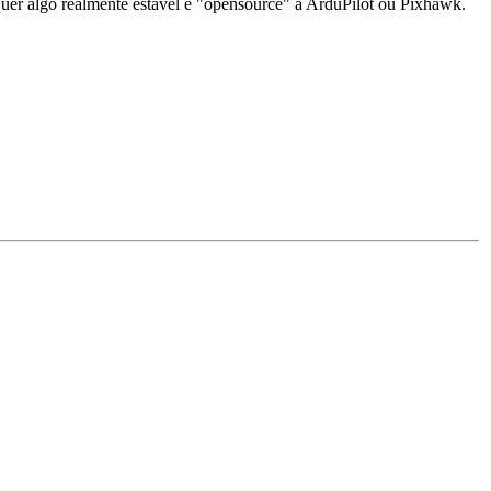
quer algo realmente estável e "opensource" a ArduPilot ou Pixhawk.