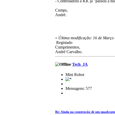
- Controladora a KK ja "passou a hi
Cumps,
André.
«
Última modificação: 16 de Março 
Registado
Cumprimentos,
André Carvalho.
Tech_JA
Mini Robot
Mensagens: 577
Re: Ajuda na construção de um quadcopt