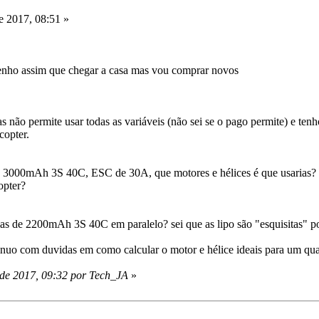
 2017, 08:51 »
tenho assim que chegar a casa mas vou comprar novos
 não permite usar todas as variáveis (não sei se o pago permite) e tenh
copter.
3000mAh 3S 40C, ESC de 30A, que motores e hélices é que usarias? Co
opter?
ias de 2200mAh 3S 40C em paralelo? sei que as lipo são "esquisitas" por
tinuo com duvidas em como calcular o motor e hélice ideais para um qu
 de 2017, 09:32 por Tech_JA
»