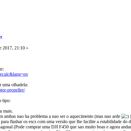
er
 2017, 21:10 »
te:
?ecalc&lang=en
r uma olhadela:
tor-propeller/
 tipo:
u mais.
m ambas nao ha problema a nao ser o aquecimento (mas nao arde
 para flashar os escs com uma versão que lhe facilite a estabilidade 
gonal (Pode comprar uma DJI F450 que sao muito boas e agora andam