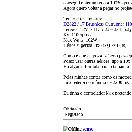
consegui obter um voo a 100% (penso 
Agora quero voltar a pegar no proje
Tenho estes motores:
D2822 / 17 Brushless Outrunner 11
Tensão: 7.2V ~ 11.1v 2s ~ 3s Lipoly
Kv: 1100rpm/v
Max Watts: 102W
Hélice sugerida: 8x6 (2s) 7x4 (3s)
Como é que eu posso saber o peso qu
Posso usar outras hélices, tipo a 10x
Há alguma formula para o tamanho m
Pelas minhas contas como os motores
uma bateria no mínimo de 2200mA
Eu tinha o controlador kk e pretendo
Obrigado
Registado
senso