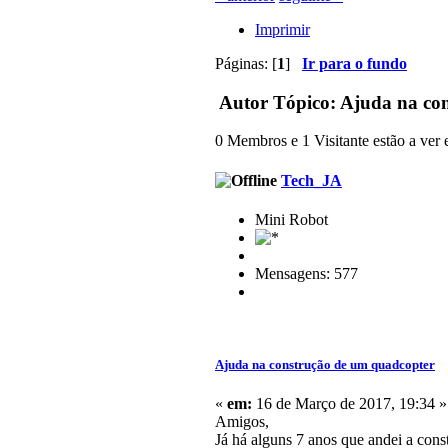
Imprimir
Páginas: [
1
]
Ir para o fundo
Autor
Tópico: Ajuda na con
0 Membros e 1 Visitante estão a ver e
Tech_JA
Mini Robot
Mensagens: 577
Ajuda na construção de um quadcopter
«
em:
16 de Março de 2017, 19:34 »
Amigos,
Já há alguns 7 anos que andei a con