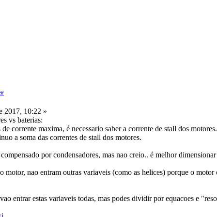
er
 2017, 10:22 »
s vs baterias:
 de corrente maxima, é necessario saber a corrente de stall dos motores.
inuo a soma das correntes de stall dos motores.
r compensado por condensadores, mas nao creio.. é melhor dimensionar 
do motor, nao entram outras variaveis (como as helices) porque o motor é
vao entrar estas variaveis todas, mas podes dividir por equacoes e "res
ki