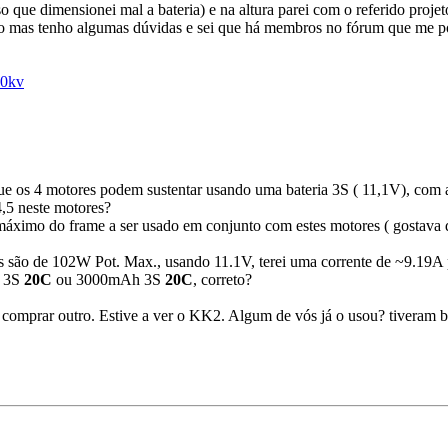
que dimensionei mal a bateria) e na altura parei com o referido projet
to mas tenho algumas dúvidas e sei que há membros no fórum que me po
00kv
e os 4 motores podem sustentar usando uma bateria 3S ( 11,1V), com as
4,5 neste motores?
áximo do frame a ser usado em conjunto com estes motores ( gostava
 são de 102W Pot. Max., usando 11.1V, terei uma corrente de ~9.19A pa
h 3S
20C
ou 3000mAh 3S
20C
, correto?
 comprar outro. Estive a ver o KK2. Algum de vós já o usou? tiveram b