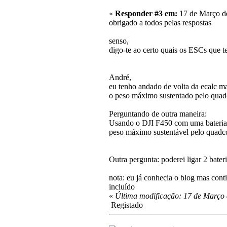
«
Responder #3 em:
17 de Março de
obrigado a todos pelas respostas
senso,
digo-te ao certo quais os ESCs que 
André,
eu tenho andado de volta da ecalc mas
o peso máximo sustentado pelo quad
Perguntando de outra maneira:
Usando o DJI F450 com uma bateria 
peso máximo sustentável pelo quadc
Outra pergunta: poderei ligar 2 bater
nota: eu já conhecia o blog mas con
incluído
«
Última modificação: 17 de Março
Registado