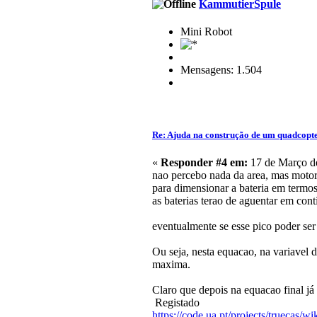
KammutierSpule
Mini Robot
Mensagens: 1.504
Re: Ajuda na construção de um quadcopt
«
Responder #4 em:
17 de Março de
nao percebo nada da area, mas motore
para dimensionar a bateria em termos
as baterias terao de aguentar em cont
eventualmente se esse pico poder se
Ou seja, nesta equacao, na variavel 
maxima.
Claro que depois na equacao final já 
Registado
https://code.ua.pt/projects/truecas/wi