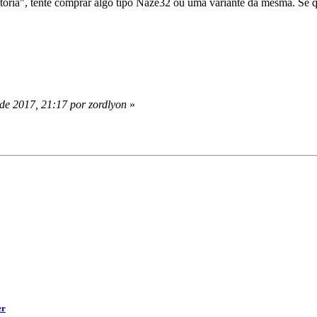
storia", tente comprar algo tipo Naze32 ou uma variante da mesma. Se 
de 2017, 21:17 por zordlyon
»
er