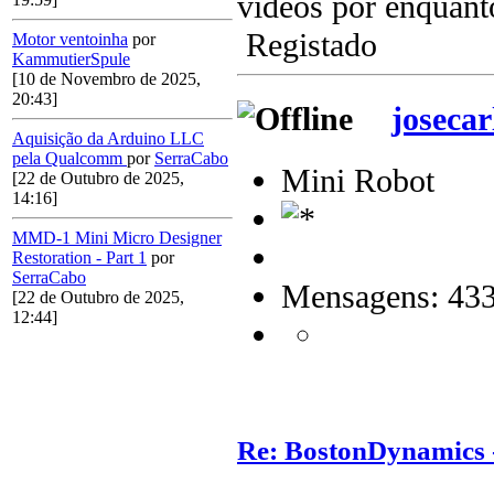
videos por enquant
Registado
Motor ventoinha
por
KammutierSpule
[10 de Novembro de 2025,
20:43]
josecar
Aquisição da Arduino LLC
pela Qualcomm
por
SerraCabo
Mini Robot
[22 de Outubro de 2025,
14:16]
MMD-1 Mini Micro Designer
Restoration - Part 1
por
SerraCabo
Mensagens: 43
[22 de Outubro de 2025,
12:44]
Re: BostonDynamics 