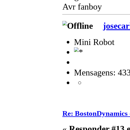
Avr fanboy
josecar
Mini Robot
Mensagens: 43
Re: BostonDynamics 
«
Responder #13 