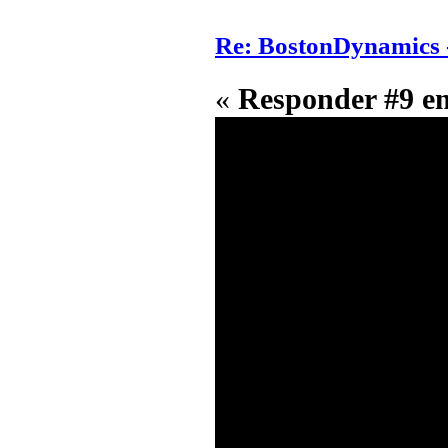
Re: BostonDynamics 
«
Responder #9 e