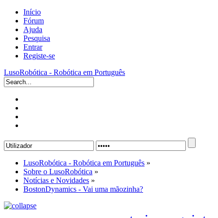
Início
Fórum
Ajuda
Pesquisa
Entrar
Registe-se
LusoRobótica - Robótica em Português
LusoRobótica - Robótica em Português
»
Sobre o LusoRobótica
»
Notícias e Novidades
»
BostonDynamics - Vai uma mãozinha?