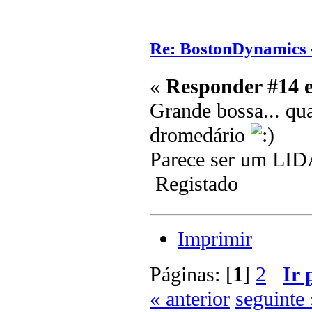
Re: BostonDynamics 
«
Responder #14 
Grande bossa... qu
dromedário
Parece ser um LI
Registado
Imprimir
Páginas: [
1
]
2
Ir 
« anterior
seguinte 