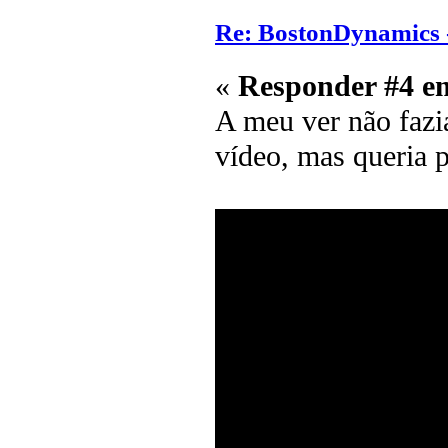
Re: BostonDynamics 
«
Responder #4 e
A meu ver não fazia
vídeo, mas queria p