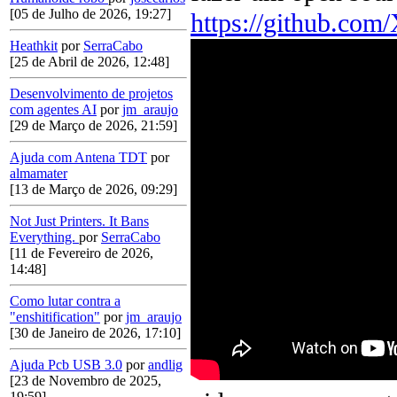
[05 de Julho de 2026, 19:27]
https://github.co
Heathkit
por
SerraCabo
[25 de Abril de 2026, 12:48]
Desenvolvimento de projetos
com agentes AI
por
jm_araujo
[29 de Março de 2026, 21:59]
Ajuda com Antena TDT
por
almamater
[13 de Março de 2026, 09:29]
Not Just Printers. It Bans
Everything.
por
SerraCabo
[11 de Fevereiro de 2026,
14:48]
Como lutar contra a
"enshitification"
por
jm_araujo
[30 de Janeiro de 2026, 17:10]
Ajuda Pcb USB 3.0
por
andlig
[23 de Novembro de 2025,
19:59]