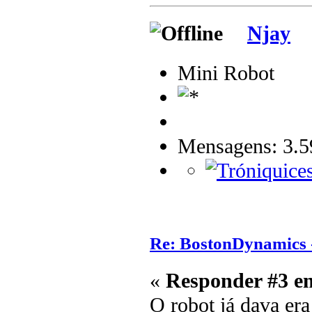
Njay
Mini Robot
Mensagens: 3.5
Re: BostonDynamics 
«
Responder #3 e
O robot já dava era