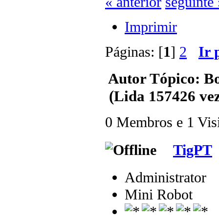
« anterior
seguinte 
Imprimir
Páginas: [
1
]
2
Ir 
Autor
Tópico: B
(Lida 157426 vez
0 Membros e 1 Visit
TigPT
Administrator
Mini Robot