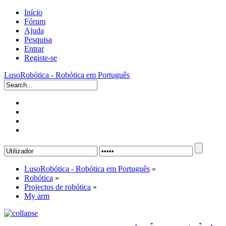
Início
Fórum
Ajuda
Pesquisa
Entrar
Registe-se
LusoRobótica - Robótica em Português
LusoRobótica - Robótica em Português
»
Robótica
»
Projectos de robótica
»
My arm