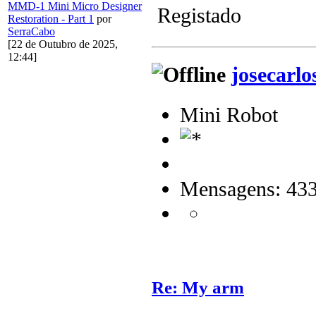
MMD-1 Mini Micro Designer
Registado
Restoration - Part 1
por
SerraCabo
[22 de Outubro de 2025,
12:44]
josecarlo
Mini Robot
Mensagens: 43
Re: My arm