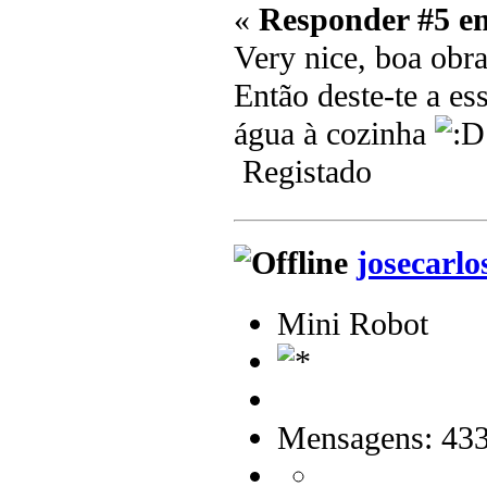
«
Responder #5 e
Very nice, boa obr
Então deste-te a es
água à cozinha
Registado
josecarlo
Mini Robot
Mensagens: 43