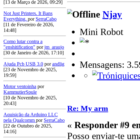
[13 de Março de 2026, 09:29]
Njay
Not Just Printers. It Bans
Everything.
por
SerraCabo
[11 de Fevereiro de 2026,
Mini Robot
14:48]
Como lutar contra a
"enshitification"
por
jm_araujo
[30 de Janeiro de 2026, 17:10]
Mensagens: 3.5
Ajuda Pcb USB 3.0
por
andlig
[23 de Novembro de 2025,
19:59]
Motor ventoinha
por
KammutierSpule
[10 de Novembro de 2025,
20:43]
Re: My arm
Aquisição da Arduino LLC
pela Qualcomm
por
SerraCabo
«
Responder #9 e
[22 de Outubro de 2025,
14:16]
Posso enviar-te um