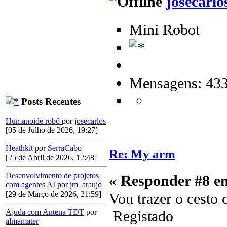
josecarlo
Mini Robot
Mensagens: 43
Posts Recentes
Humanoide robô
por
josecarlos
[05 de Julho de 2026, 19:27]
Heathkit
por
SerraCabo
Re: My arm
[25 de Abril de 2026, 12:48]
Desenvolvimento de projetos
«
Responder #8 e
com agentes AI
por
jm_araujo
[29 de Março de 2026, 21:59]
Vou trazer o cesto 
Registado
Ajuda com Antena TDT
por
almamater