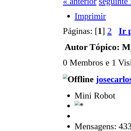
« anterior
seguinte 
Imprimir
Páginas: [
1
]
2
Ir 
Autor
Tópico: M
0 Membros e 1 Visit
josecarlo
Mini Robot
Mensagens: 43