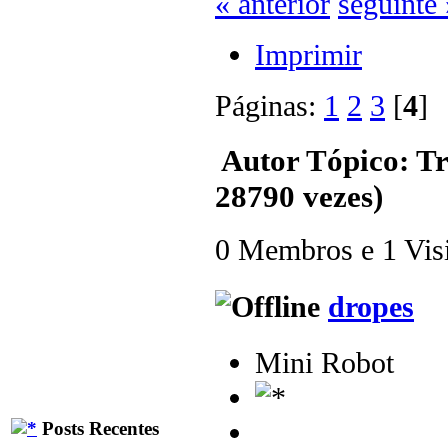
« anterior
seguinte 
Imprimir
Páginas:
1
2
3
[
4
Autor
Tópico: Tr
28790 vezes)
0 Membros e 1 Visit
dropes
Mini Robot
Posts Recentes