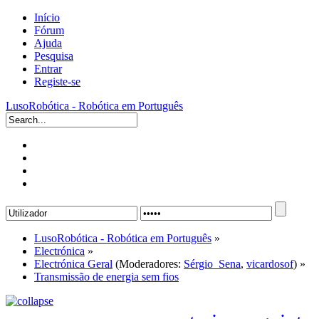
Início
Fórum
Ajuda
Pesquisa
Entrar
Registe-se
LusoRobótica - Robótica em Português
LusoRobótica - Robótica em Português
»
Electrónica
»
Electrónica Geral
(Moderadores:
Sérgio_Sena
,
vicardosof
) »
Transmissão de energia sem fios