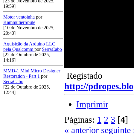
[23 de Novembro de 2025,
19:59]
Motor ventoinha
por
KammutierSpule
[10 de Novembro de 2025,
20:43]
Aquisição da Arduino LLC
pela Qualcomm
por
SerraCabo
[22 de Outubro de 2025,
14:16]
MMD-1 Mini Micro Designer
Registado
Restoration - Part 1
por
SerraCabo
http://pdropes.blo
[22 de Outubro de 2025,
12:44]
Imprimir
Páginas:
1
2
3
[
4
« anterior
seguinte 