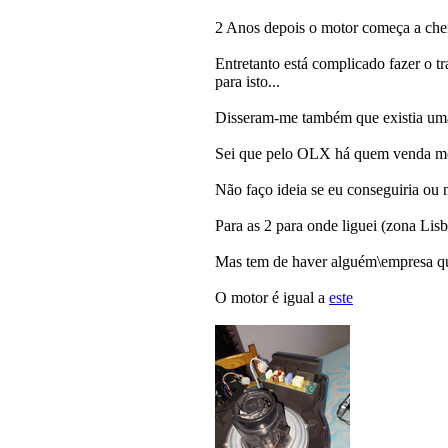
2 Anos depois o motor começa a che
Entretanto está complicado fazer o 
para isto...
Disseram-me também que existia uma 
Sei que pelo OLX há quem venda moto
Não faço ideia se eu conseguiria ou 
Para as 2 para onde liguei (zona Lis
Mas tem de haver alguém\empresa qu
O motor é igual a
este