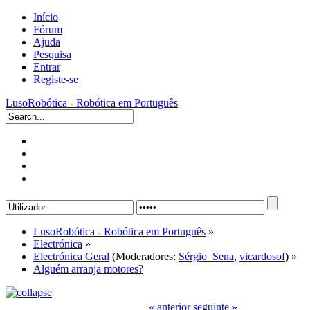
Início
Fórum
Ajuda
Pesquisa
Entrar
Registe-se
LusoRobótica - Robótica em Português
LusoRobótica - Robótica em Português
»
Electrónica
»
Electrónica Geral
(Moderadores:
Sérgio_Sena
,
vicardosof
) »
Alguém arranja motores?
« anterior
seguinte »