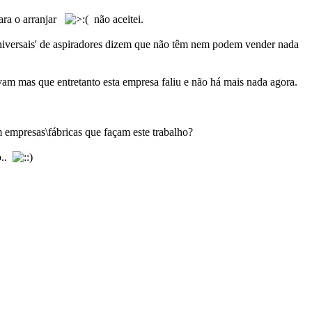
ara o arranjar
não aceitei.
'universais' de aspiradores dizem que não têm nem podem vender nada
m mas que entretanto esta empresa faliu e não há mais nada agora.
m empresas\fábricas que façam este trabalho?
o..