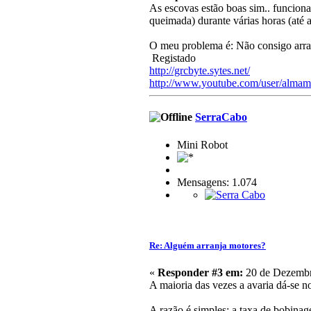
As escovas estão boas sim.. funciona
queimada) durante várias horas (até a
O meu problema é: Não consigo arra
Registado
http://grcbyte.sytes.net/
http://www.youtube.com/user/almam
SerraCabo
Mini Robot
Mensagens: 1.074
Re: Alguém arranja motores?
«
Responder #3 em:
20 de Dezembr
A maioria das vezes a avaria dá-se no
A razão é simples: a taxa de bobinag