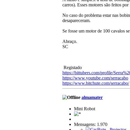
carros). Esses motores são feitos por
No caso do problema estar nas bobina
desapareceram.
Se fosse um motor de 100 cavalos se
Abraço.
SC
Registado
https://bittubers.com/profile/Serra
https://www.youtube.com/serracabo
https://www.bitchute.com/serracabo/
almamater
Mini Robot
Mensagens: 1.970