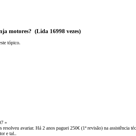
ja motores? (Lida 16998 vezes)
ste tópico.
07 »
resolveu avariar. Há 2 anos paguei 250€ (1ª revisão) na assistência té
r e tal..