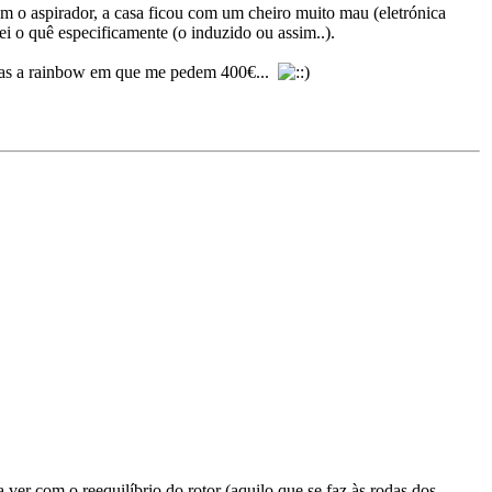
com o aspirador, a casa ficou com um cheiro muito mau (eletrónica
sei o quê especificamente (o induzido ou assim..).
enas a rainbow em que me pedem 400€...
ver com o reequilíbrio do rotor (aquilo que se faz às rodas dos