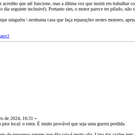
r acredito que até funcione, mas a última vez que insisti em trabalhar 
o dia seguinte inclusivé). Portanto sim, o motor parece ter pifado, não 
njar ninguém \ nenhuma casa que faça reparações nestes motores, ap
ater2
o de 2024, 16:31 »
 pior local: o rotor. É muito provável que seja uma guerra perdida.
ens de pequenos rotores que dão raia é muito alta. Uma das razões tem a 