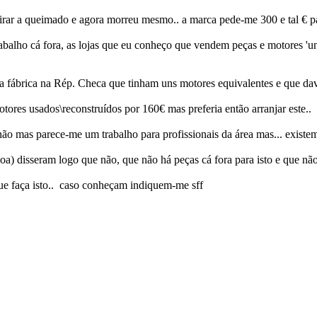
irar a queimado e agora morreu mesmo.. a marca pede-me 300 e tal € p
trabalho cá fora, as lojas que eu conheço que vendem peças e motores 
fábrica na Rép. Checa que tinham uns motores equivalentes e que dava
res usados\reconstruídos por 160€ mas preferia então arranjar este..
não mas parece-me um trabalho para profissionais da área mas... existe
boa) disseram logo que não, que não há peças cá fora para isto e que nã
e faça isto.. caso conheçam indiquem-me sff