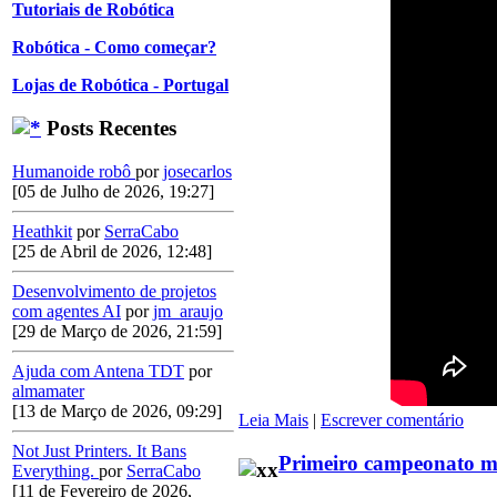
Tutoriais de Robótica
Robótica - Como começar?
Lojas de Robótica - Portugal
Posts Recentes
Humanoide robô
por
josecarlos
[05 de Julho de 2026, 19:27]
Heathkit
por
SerraCabo
[25 de Abril de 2026, 12:48]
Desenvolvimento de projetos
com agentes AI
por
jm_araujo
[29 de Março de 2026, 21:59]
Ajuda com Antena TDT
por
almamater
[13 de Março de 2026, 09:29]
Leia Mais
|
Escrever comentário
Not Just Printers. It Bans
Primeiro campeonato mu
Everything.
por
SerraCabo
[11 de Fevereiro de 2026,