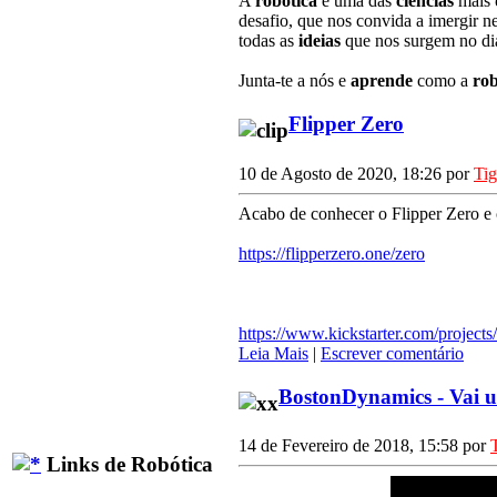
A
robótica
é uma das
ciências
mais
desafio, que nos convida a imergir n
todas as
ideias
que nos surgem no dia
Junta-te a nós e
aprende
como a
rob
Flipper Zero
10 de Agosto de 2020, 18:26 por
Ti
Acabo de conhecer o Flipper Zero e c
https://flipperzero.one/zero
https://www.kickstarter.com/projects
Leia Mais
|
Escrever comentário
BostonDynamics - Vai
14 de Fevereiro de 2018, 15:58 por
Links de Robótica