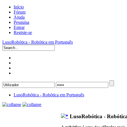
Início
Fórum
Ajuda
Pesquisa
Entrar
Registe-se
LusoRobótica - Robótica em Português
LusoRobótica - Robótica em Português
LusoRobótica - Robótic