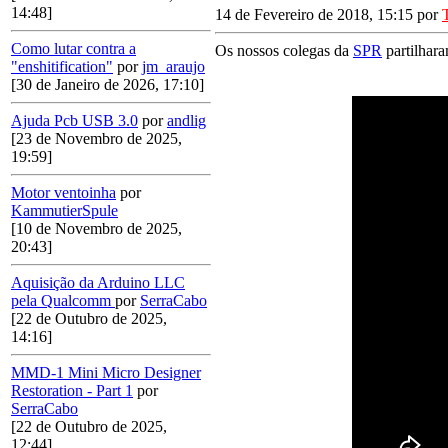
14:48]
14 de Fevereiro de 2018, 15:15 por
Como lutar contra a
Os nossos colegas da
SPR
partilhara
"enshitification"
por
jm_araujo
[30 de Janeiro de 2026, 17:10]
Ajuda Pcb USB 3.0
por
andlig
[23 de Novembro de 2025,
19:59]
Motor ventoinha
por
KammutierSpule
[10 de Novembro de 2025,
20:43]
Aquisição da Arduino LLC
pela Qualcomm
por
SerraCabo
[22 de Outubro de 2025,
14:16]
MMD-1 Mini Micro Designer
Restoration - Part 1
por
SerraCabo
[22 de Outubro de 2025,
12:44]