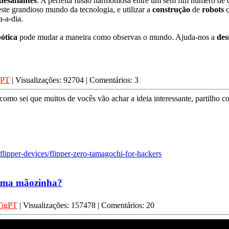
desafiantes
. A perfeita fusão harmoniosa entre um sem fim número de c
este grandioso mundo da tecnologia, e utilizar a
construção
de
robots
c
-a-dia.
ótica
pode mudar a maneira como observas o mundo. Ajuda-nos a
des
gPT
| Visualizações: 92704 | Comentários: 3
omo sei que muitos de vocês vão achar a ideia interessante, partilho c
/flipper-devices/flipper-zero-tamagochi-for-hackers
 uma mãozinha?
TigPT
| Visualizações: 157478 | Comentários: 20