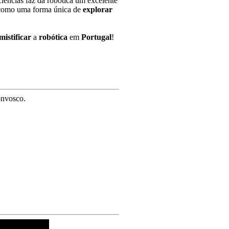
iências faz da robótica um excelente
omo uma forma única de
explorar
mistificar
a
robótica
em
Portugal
!
onvosco.