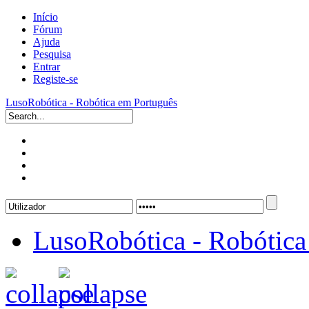
Início
Fórum
Ajuda
Pesquisa
Entrar
Registe-se
LusoRobótica - Robótica em Português
LusoRobótica - Robótica