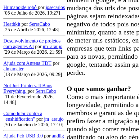
mudança dos urls dos post
Humanoide robô
por
josecarlos
[05 de Julho de 2026, 19:27]
páginas sejam reindexadas
negativo de todos pois nos
Heathkit
por
SerraCabo
[25 de Abril de 2026, 12:48]
minimizar, quanto a este 
de meter urls estáticos, e
Desenvolvimento de projetos
com agentes AI
por
jm_araujo
empresas que tem links p
[29 de Março de 2026, 21:59]
para as novas, permitind
Ajuda com Antena TDT
por
google, tentando assim g
almamater
perder.
[13 de Março de 2026, 09:29]
Not Just Printers. It Bans
O que vamos ganhar?
Everything.
por
SerraCabo
Como o mais importante 
[11 de Fevereiro de 2026,
14:48]
longevidade, permitindo a
membros e garantias de qu
Como lutar contra a
"enshitification"
por
jm_araujo
prefiro fazer a migração 
[30 de Janeiro de 2026, 17:10]
quando algo correr realm
Ajuda Pcb USB 3.0
por
andlig
danificado ou algo do gé