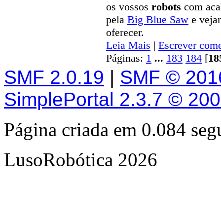
os vossos
robots
com aca
pela
Big Blue Saw
e vejam
oferecer.
Leia Mais
|
Escrever come
Páginas:
1
...
183
184
[
18
SMF 2.0.19
|
SMF © 201
SimplePortal 2.3.7 © 20
Página criada em 0.084 se
LusoRobótica 2026