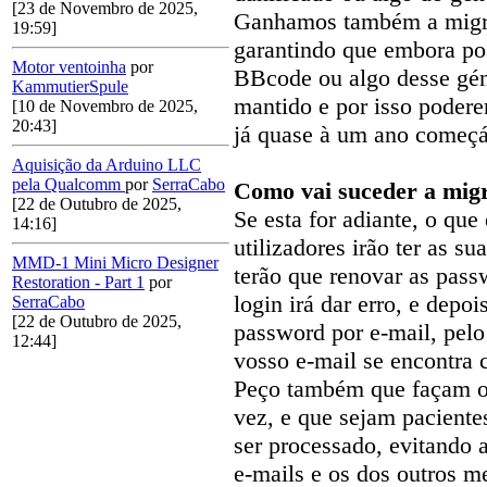
[23 de Novembro de 2025,
Ganhamos também a migra
19:59]
garantindo que embora po
Motor ventoinha
por
BBcode ou algo desse gén
KammutierSpule
mantido e por isso podere
[10 de Novembro de 2025,
20:43]
já quase à um ano começ
Aquisição da Arduino LLC
pela Qualcomm
por
SerraCabo
Como vai suceder a mig
[22 de Outubro de 2025,
Se esta for adiante, o que
14:16]
utilizadores irão ter as s
MMD-1 Mini Micro Designer
terão que renovar as pass
Restoration - Part 1
por
login irá dar erro, e dep
SerraCabo
[22 de Outubro de 2025,
password por e-mail, pel
12:44]
vosso e-mail se encontra c
Peço também que façam o
vez, e que sejam pacientes
ser processado, evitando 
e-mails e os dos outros 