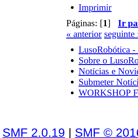
Imprimir
Páginas: [
1
]
Ir pa
« anterior
seguinte 
LusoRobótica -
Sobre o LusoRo
Notícias e Novi
Submeter Notíc
WORKSHOP F
SMF 2.0.19
|
SMF © 201