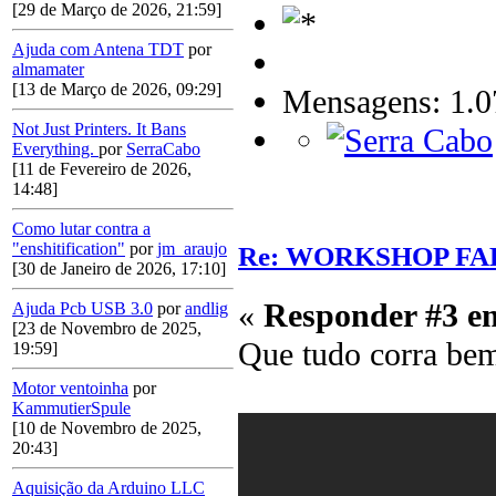
[29 de Março de 2026, 21:59]
Ajuda com Antena TDT
por
almamater
[13 de Março de 2026, 09:29]
Mensagens: 1.0
Not Just Printers. It Bans
Everything.
por
SerraCabo
[11 de Fevereiro de 2026,
14:48]
Como lutar contra a
"enshitification"
por
jm_araujo
Re: WORKSHOP FA
[30 de Janeiro de 2026, 17:10]
«
Responder #3 e
Ajuda Pcb USB 3.0
por
andlig
[23 de Novembro de 2025,
Que tudo corra be
19:59]
Motor ventoinha
por
KammutierSpule
[10 de Novembro de 2025,
20:43]
Aquisição da Arduino LLC