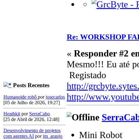
Re: WORKSHOP FA
«
Responder #2 e
Mesmo!!! Eu até po
Registado
http://grcbyte.sytes
Posts Recentes
http://www.youtub
Humanoide robô
por
josecarlos
[05 de Julho de 2026, 19:27]
Heathkit
por
SerraCabo
SerraCa
[25 de Abril de 2026, 12:48]
Desenvolvimento de projetos
Mini Robot
com agentes AI
por
jm_araujo