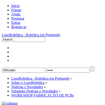
Início
Fórum
Ajuda
Pesquisa
Entrar
Registe-se
LusoRobótica - Robótica em Português
LusoRobótica - Robótica em Português
»
Sobre o LusoRobótica
»
Notícias e Novidades
»
Submeter Notícias e Novidades
»
WORKSHOP FABRICAÇÃO DE PCBs