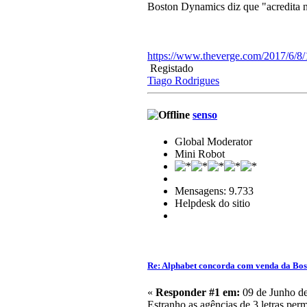
Boston Dynamics diz que "acredita n
https://www.theverge.com/2017/6/8/
Registado
Tiago Rodrigues
senso
Global Moderator
Mini Robot
Mensagens: 9.733
Helpdesk do sitio
Re: Alphabet concorda com venda da Bo
«
Responder #1 em:
09 de Junho de
Estranho as agências de 3 letras per