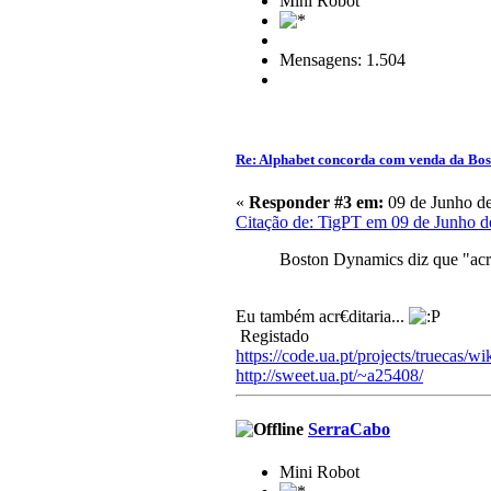
Mini Robot
Mensagens: 1.504
Re: Alphabet concorda com venda da Bo
«
Responder #3 em:
09 de Junho de
Citação de: TigPT em 09 de Junho d
Boston Dynamics diz que "acre
Eu também acr€ditaria...
Registado
https://code.ua.pt/projects/truecas/wi
http://sweet.ua.pt/~a25408/
SerraCabo
Mini Robot