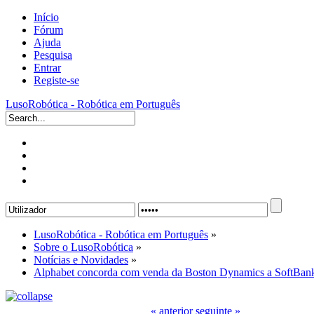
Início
Fórum
Ajuda
Pesquisa
Entrar
Registe-se
LusoRobótica - Robótica em Português
LusoRobótica - Robótica em Português
»
Sobre o LusoRobótica
»
Notícias e Novidades
»
Alphabet concorda com venda da Boston Dynamics a SoftBan
« anterior
seguinte »