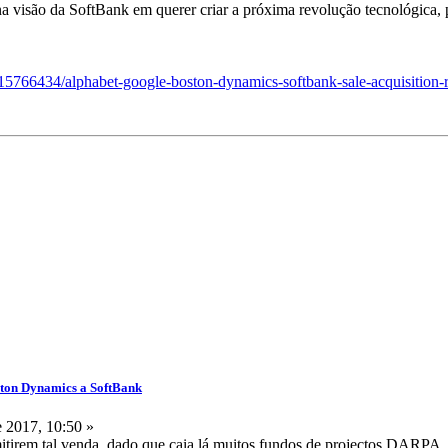
a visão da SoftBank em querer criar a próxima revolução tecnológica,
15766434/alphabet-google-boston-dynamics-softbank-sale-acquisition-r
ston Dynamics a SoftBank
 2017, 10:50 »
mitirem tal venda, dado que caia lá muitos fundos de projectos DARPA.