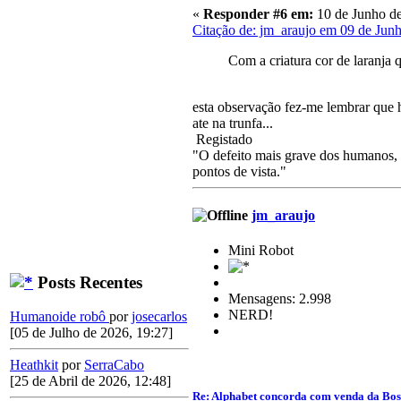
«
Responder #6 em:
10 de Junho de
Citação de: jm_araujo em 09 de Jun
Com a criatura cor de laranja 
esta observação fez-me lembrar que 
ate na trunfa...
Registado
"O defeito mais grave dos humanos, a
pontos de vista."
jm_araujo
Mini Robot
Posts Recentes
Mensagens: 2.998
NERD!
Humanoide robô
por
josecarlos
[05 de Julho de 2026, 19:27]
Heathkit
por
SerraCabo
[25 de Abril de 2026, 12:48]
Re: Alphabet concorda com venda da Bo