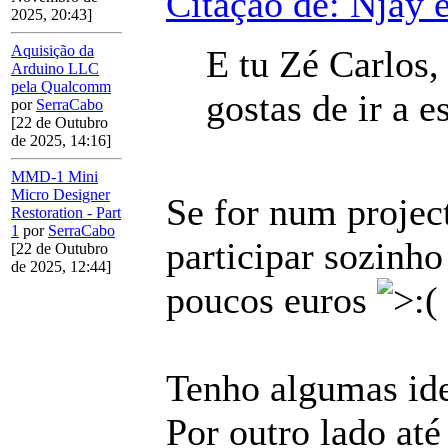
Citação de: Njay 
2025, 20:43]
Aquisição da
E tu Zé Carlos, 
Arduino LLC
pela Qualcomm
gostas de ir a 
por
SerraCabo
[22 de Outubro
de 2025, 14:16]
MMD-1 Mini
Micro Designer
Se for num project
Restoration - Part
1
por
SerraCabo
participar sozinho
[22 de Outubro
de 2025, 12:44]
poucos euros
Tenho algumas ide
Por outro lado at