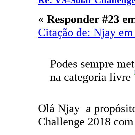
Re: VS-Solar Challeng
«
Responder #23 e
Citação de: Njay em 
Podes sempre mete
na categoria livre
Olá Njay a propósit
Challenge 2018 com o