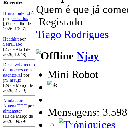
Recentes
Quem é que já come
Humanoide robô
Registado
por
josecarlos
[05 de Julho de
2026, 19:27]
Tiago Rodrigues
Heathkit
por
SerraCabo
[25 de Abril de
Njay
2026, 12:48]
Desenvolvimento
de projetos com
Mini Robot
agentes AI
por
jm_araujo
[29 de Março de
2026, 21:59]
Ajuda com
Antena TDT
por
Mensagens: 3.598
almamater
[13 de Março de
2026, 09:29]