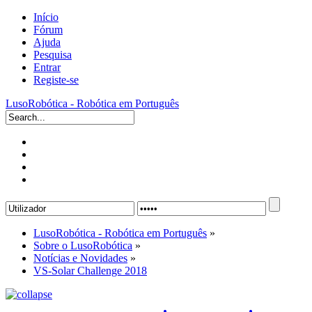
Início
Fórum
Ajuda
Pesquisa
Entrar
Registe-se
LusoRobótica - Robótica em Português
LusoRobótica - Robótica em Português
»
Sobre o LusoRobótica
»
Notícias e Novidades
»
VS-Solar Challenge 2018