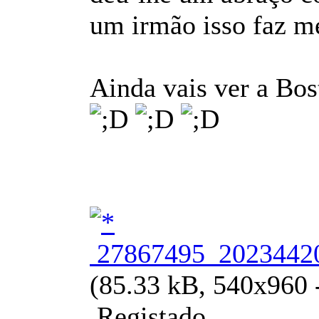
um irmão isso faz me
Ainda vais ver a Bo
27867495_20234420
(85.33 kB, 540x960 -
Registado