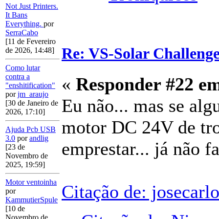
Not Just Printers.
It Bans
Everything.
por
SerraCabo
[11 de Fevereiro
Re: VS-Solar Challeng
de 2026, 14:48]
Como lutar
contra a
«
Responder #22 e
"enshitification"
por
jm_araujo
Eu não... mas se algu
[30 de Janeiro de
2026, 17:10]
motor DC 24V de trot
Ajuda Pcb USB
3.0
por
andlig
emprestar... já não fa
[23 de
Novembro de
2025, 19:59]
Motor ventoinha
Citação de: josecarl
por
KammutierSpule
[10 de
Novembro de