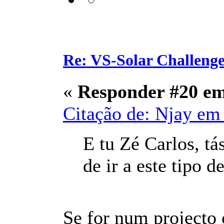
Re: VS-Solar Challeng
«
Responder #20 e
Citação de: Njay em 
E tu Zé Carlos, tá
de ir a este tipo 
Se for num projecto c