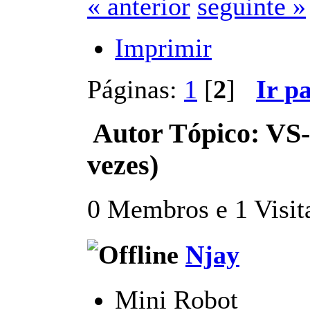
« anterior
seguinte »
Imprimir
Páginas:
1
[
2
]
Ir p
Autor
Tópico: VS-
vezes)
0 Membros e 1 Visita
Njay
Mini Robot