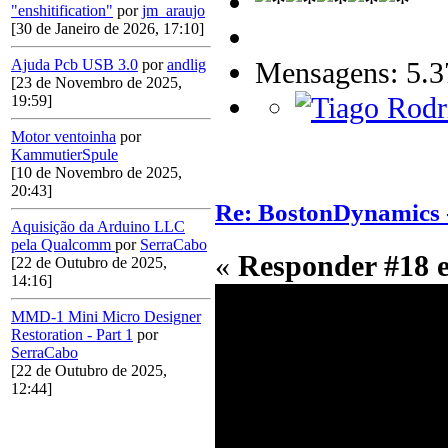
"enshitification"
por
jm_araujo
[30 de Janeiro de 2026, 17:10]
Mensagens: 5.3
Ajuda Pcb USB 3.0
por
andlig
[23 de Novembro de 2025,
19:59]
Motor ventoinha
por
KammutierSpule
[10 de Novembro de 2025,
20:43]
Re: BostonDynamics 
Aquisição da Arduino LLC
pela Qualcomm
por
SerraCabo
«
Responder #18 
[22 de Outubro de 2025,
14:16]
MMD-1 Mini Micro Designer
Restoration - Part 1
por
SerraCabo
[22 de Outubro de 2025,
12:44]