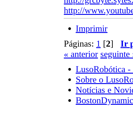
http://www.youtub
Imprimir
Páginas:
1
[
2
]
Ir 
« anterior
seguinte 
LusoRobótica -
Sobre o LusoRo
Notícias e Novi
BostonDynamics