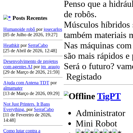
Penso que a hidráu
de robôs.
Posts Recentes
Músculos híbridos 
Humanoide robô
por
josecarlos
também materiais m
[05 de Julho de 2026, 19:27]
Nas máquinas com q
Heathkit
por
SerraCabo
[25 de Abril de 2026, 12:48]
são mais rápidos e 
Desenvolvimento de projetos
Será o futuro? vam
com agentes AI
por
jm_araujo
[29 de Março de 2026, 21:59]
Registado
Ajuda com Antena TDT
por
almamater
[13 de Março de 2026, 09:29]
TigPT
Not Just Printers. It Bans
Everything.
por
SerraCabo
Administrator
[11 de Fevereiro de 2026,
14:48]
Mini Robot
Como lutar contra a