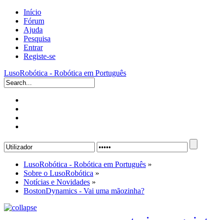
Início
Fórum
Ajuda
Pesquisa
Entrar
Registe-se
LusoRobótica - Robótica em Português
LusoRobótica - Robótica em Português
»
Sobre o LusoRobótica
»
Notícias e Novidades
»
BostonDynamics - Vai uma mãozinha?