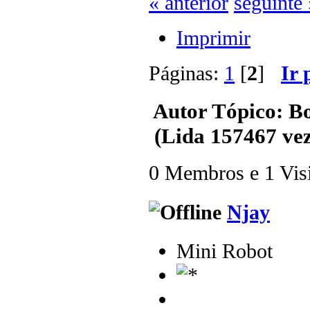
« anterior
seguinte 
Imprimir
Páginas:
1
[
2
]
Ir 
Autor
Tópico: B
(Lida 157467 vez
0 Membros e 1 Visit
Njay
Mini Robot