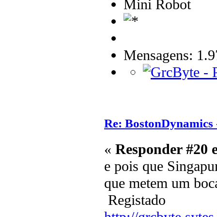
Mini Robot
Mensagens: 1.9
Re: BostonDynamics 
«
Responder #20 
e pois que Singapur
que metem um bocad
Registado
http://grcbyte.sytes