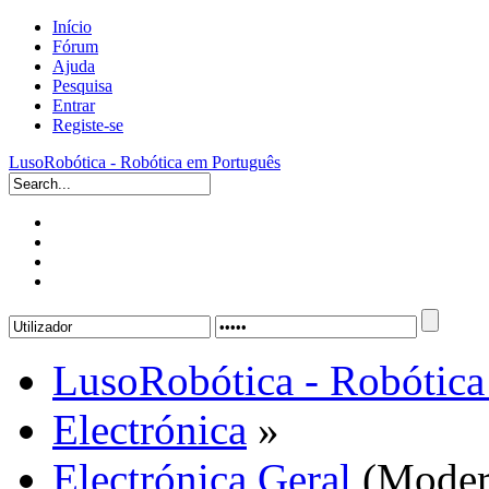
Início
Fórum
Ajuda
Pesquisa
Entrar
Registe-se
LusoRobótica - Robótica em Português
LusoRobótica - Robótica
Electrónica
»
Electrónica Geral
(Moder