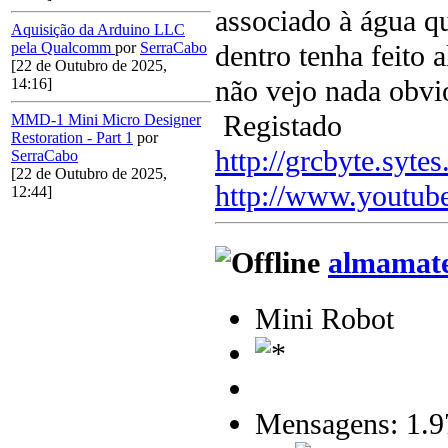
associado à água q
Aquisição da Arduino LLC
dentro tenha feito
pela Qualcomm
por
SerraCabo
[22 de Outubro de 2025,
não vejo nada obvio
14:16]
Registado
MMD-1 Mini Micro Designer
Restoration - Part 1
por
http://grcbyte.sytes
SerraCabo
[22 de Outubro de 2025,
http://www.youtub
12:44]
almamat
Mini Robot
Mensagens: 1.9