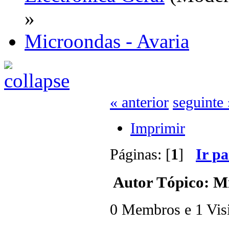
»
Microondas - Avaria
« anterior
seguinte 
Imprimir
Páginas: [
1
]
Ir p
Autor
Tópico: Mi
0 Membros e 1 Visit