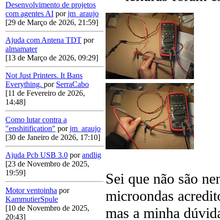
Desenvolvimento de projetos
com agentes AI
por
jm_araujo
[29 de Março de 2026, 21:59]
Ajuda com Antena TDT
por
almamater
[13 de Março de 2026, 09:29]
Not Just Printers. It Bans
Everything.
por
SerraCabo
[11 de Fevereiro de 2026,
14:48]
Como lutar contra a
"enshitification"
por
jm_araujo
[30 de Janeiro de 2026, 17:10]
Ajuda Pcb USB 3.0
por
andlig
[23 de Novembro de 2025,
19:59]
Sei que não são nen
Motor ventoinha
por
microondas acredit
KammutierSpule
[10 de Novembro de 2025,
mas a minha dúvida 
20:43]