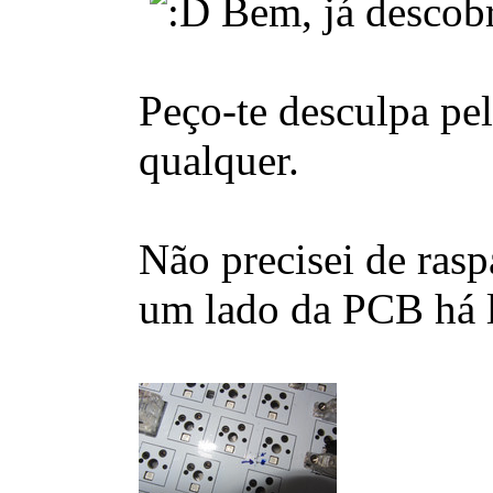
Bem, já descobr
Peço-te desculpa pe
qualquer.
Não precisei de ras
um lado da PCB há li