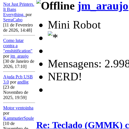
jm_araujo
Not Just Printers.
It Bans
Everything.
por
SerraCabo
Mini Robot
[11 de Fevereiro
de 2026, 14:48]
Como lutar
contra a
"enshitification"
por
jm_araujo
Mensagens: 2.99
[30 de Janeiro de
2026, 17:10]
NERD!
Ajuda Pcb USB
3.0
por
andlig
[23 de
Novembro de
2025, 19:59]
Motor ventoinha
por
KammutierSpule
Re: Teclado (GMMK) c
[10 de
Novembro de