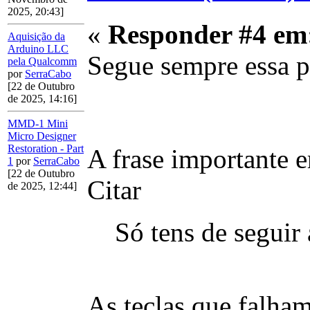
2025, 20:43]
«
Responder #4 em
Aquisição da
Arduino LLC
Segue sempre essa pi
pela Qualcomm
por
SerraCabo
[22 de Outubro
de 2025, 14:16]
MMD-1 Mini
Micro Designer
Restoration - Part
A frase importante e
1
por
SerraCabo
[22 de Outubro
Citar
de 2025, 12:44]
Só tens de seguir 
As teclas que falham