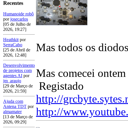
Recentes
Humanoide robô
por
josecarlos
[05 de Julho de
2026, 19:27]
Heathkit
por
Mas todos os diodos
SerraCabo
[25 de Abril de
2026, 12:48]
Desenvolvimento
Mas comecei ontem a 
de projetos com
agentes AI
por
jm_araujo
Registado
[29 de Março de
2026, 21:59]
http://grcbyte.sytes.
Ajuda com
Antena TDT
por
http://www.youtube
almamater
[13 de Março de
2026, 09:29]