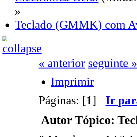
»
Teclado (GMMK) com Av
« anterior
seguinte 
Imprimir
Páginas: [
1
]
Ir pa
Autor
Tópico: Tec