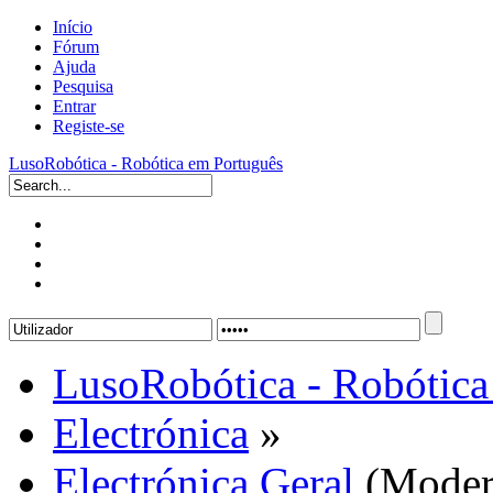
Início
Fórum
Ajuda
Pesquisa
Entrar
Registe-se
LusoRobótica - Robótica em Português
LusoRobótica - Robótica
Electrónica
»
Electrónica Geral
(Moder