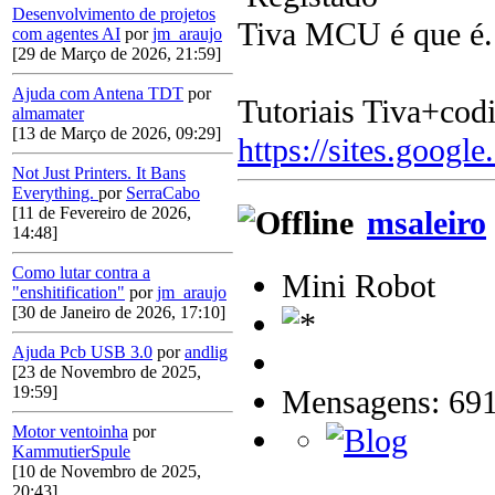
Desenvolvimento de projetos
Tiva MCU é que é.
com agentes AI
por
jm_araujo
[29 de Março de 2026, 21:59]
Ajuda com Antena TDT
por
Tutoriais Tiva+cod
almamater
[13 de Março de 2026, 09:29]
https://sites.google
Not Just Printers. It Bans
Everything.
por
SerraCabo
[11 de Fevereiro de 2026,
msaleiro
14:48]
Como lutar contra a
Mini Robot
"enshitification"
por
jm_araujo
[30 de Janeiro de 2026, 17:10]
Ajuda Pcb USB 3.0
por
andlig
[23 de Novembro de 2025,
19:59]
Mensagens: 69
Motor ventoinha
por
KammutierSpule
[10 de Novembro de 2025,
20:43]