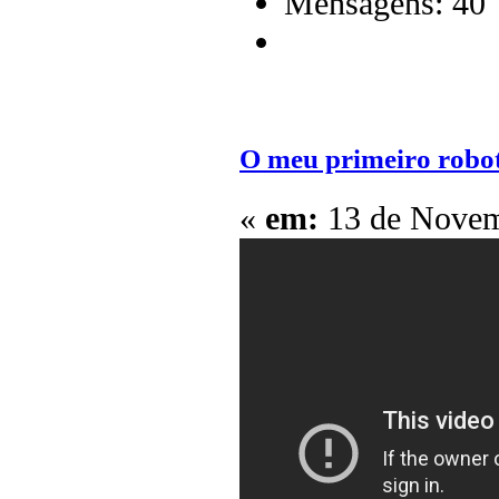
Mensagens: 40
O meu primeiro robot
«
em:
13 de Novem