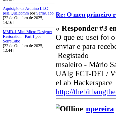
Aquisição da Arduino LLC
Re: O meu primeiro r
pela Qualcomm
por
SerraCabo
[22 de Outubro de 2025,
14:16]
«
Responder #3 e
MMD-1 Mini Micro Designer
O que eu usei foi 
Restoration - Part 1
por
SerraCabo
enviar e para recebe
[22 de Outubro de 2025,
12:44]
Registado
msaleiro - Mário Sa
UAlg FCT-DEI / Vis
eLab Hackerspace
http://thebitbangth
npereira