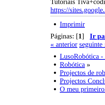
Tutoriais Tiva+cod
https://sites.google
Imprimir
Páginas: [
1
]
Ir pa
« anterior
seguinte 
LusoRobótica -
Robótica
»
Projectos de rob
Projectos Concl
O meu primeiro 