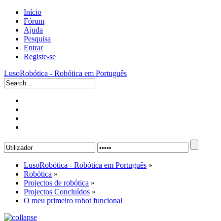
Início
Fórum
Ajuda
Pesquisa
Entrar
Registe-se
LusoRobótica - Robótica em Português
LusoRobótica - Robótica em Português
»
Robótica
»
Projectos de robótica
»
Projectos Concluídos
»
O meu primeiro robot funcional