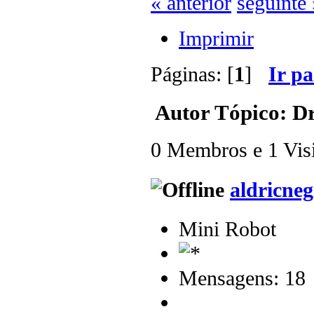
« anterior
seguinte 
Imprimir
Páginas: [
1
]
Ir p
Autor
Tópico: D
0 Membros e 1 Visit
aldricneg
Mini Robot
Mensagens: 18