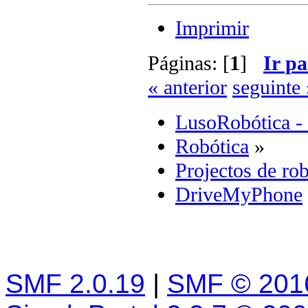
Imprimir
Páginas: [
1
]
Ir pa
« anterior
seguinte 
LusoRobótica -
Robótica
»
Projectos de rob
DriveMyPhone
SMF 2.0.19
|
SMF © 201