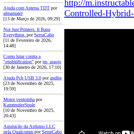
http://m.instructa
Ajuda com Antena TDT
por
Controlled-Hybrid-
almamater
[13 de Março de 2026, 09:29]
Not Just Printers. It Bans
Everything.
por
SerraCabo
[11 de Fevereiro de 2026,
14:48]
Como lutar contra a
"enshitification"
por
jm_araujo
[30 de Janeiro de 2026, 17:10]
Ajuda Pcb USB 3.0
por
andlig
[23 de Novembro de 2025,
19:59]
Motor ventoinha
por
KammutierSpule
[10 de Novembro de 2025,
20:43]
Aquisição da Arduino LLC
pela Qualcomm
por
SerraCabo