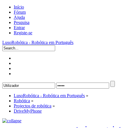
Início
Fórum
Ajuda
Pesquisa
Entrar
Registe-se
LusoRobótica - Robótica em Português
LusoRobótica - Robótica em Português
»
Robótica
»
Projectos de robótica
»
DriveMyPhone