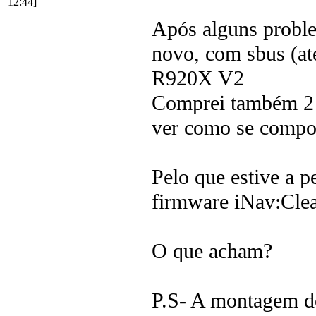
12:44]
Após alguns probl
novo, com sbus (at
R920X V2
Comprei também 2 
ver como se compo
Pelo que estive a p
firmware iNav:Clea
O que acham?
P.S- A montagem do 