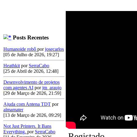
Posts Recentes
Humanoide robô
por
josecarlos
[05 de Julho de 2026, 19:27]
Heathkit
por
SerraCabo
[25 de Abril de 2026, 12:48]
Desenvolvimento de projetos
com agentes AI
por
jm_araujo
[29 de Março de 2026, 21:59]
Ajuda com Antena TDT
por
almamater
[13 de Março de 2026, 09:29]
Not Just Printers. It Bans
Everything.
por
SerraCabo
Registado