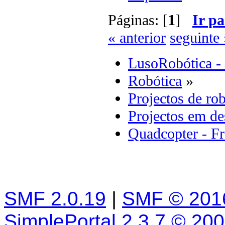
Páginas: [
1
]
Ir pa
« anterior
seguinte 
LusoRobótica -
Robótica
»
Projectos de rob
Projectos em d
Quadcopter - 
SMF 2.0.19
|
SMF © 201
SimplePortal 2.3.7 © 20