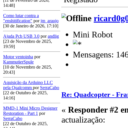
[11 de Fevereiro de 2026,
14:48]
Como lutar contra a
ricard0g
"enshitification"
por
jm_araujo
[30 de Janeiro de 2026, 17:10]
Mini Robot
Ajuda Pcb USB 3.0
por
andlig
[23 de Novembro de 2025,
19:59]
Mensagens: 14
Motor ventoinha
por
KammutierSpule
[10 de Novembro de 2025,
20:43]
Aquisição da Arduino LLC
pela Qualcomm
por
SerraCabo
[22 de Outubro de 2025,
Re: Quadcopter - Fr
14:16]
«
Responder #2 e
MMD-1 Mini Micro Designer
Restoration - Part 1
por
actualização:
SerraCabo
[22 de Outubro de 2025,