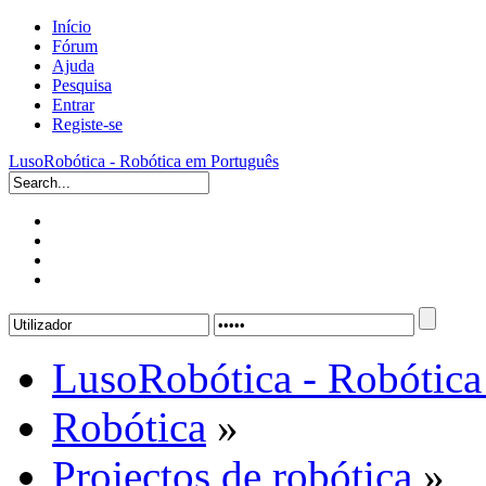
Início
Fórum
Ajuda
Pesquisa
Entrar
Registe-se
LusoRobótica - Robótica em Português
LusoRobótica - Robótica
Robótica
»
Projectos de robótica
»