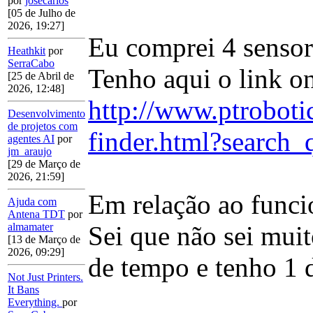
por
josecarlos
[05 de Julho de
2026, 19:27]
Eu comprei 4 sensor
Heathkit
por
SerraCabo
Tenho aqui o link on
[25 de Abril de
2026, 12:48]
http://www.ptroboti
Desenvolvimento
de projetos com
finder.html?search_
agentes AI
por
jm_araujo
[29 de Março de
2026, 21:59]
Em relação ao func
Ajuda com
Antena TDT
por
Sei que não sei mui
almamater
[13 de Março de
2026, 09:29]
de tempo e tenho 1 d
Not Just Printers.
It Bans
Everything.
por