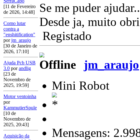
SerraCabo
Se me puder ajudar..
[11 de Fevereiro
de 2026, 14:48]
Desde ja, muito obr
Como lutar
contra a
Registado
"enshitification"
por
jm_araujo
[30 de Janeiro de
2026, 17:10]
jm_araujo
Ajuda Pcb USB
3.0
por
andlig
[23 de
Novembro de
Mini Robot
2025, 19:59]
Motor ventoinha
por
KammutierSpule
[10 de
Novembro de
2025, 20:43]
Mensagens: 2.99
Aquisição da