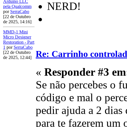
Arduino LLC
NERD!
pela Qualcomm
por
SerraCabo
[22 de Outubro
de 2025, 14:16]
MMD-1 Mini
Micro Designer
Restoration - Part
1
por
SerraCabo
Re: Carrinho controlad
[22 de Outubro
de 2025, 12:44]
«
Responder #3 em
Se não percebes o fu
código e mal o perc
pedir ajuda a 2 dia
para te fazerem um 