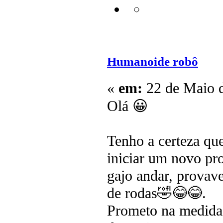
Humanoide robô
«
em:
22 de Maio d
Olá 😀
Tenho a certeza que
iniciar um novo pr
gajo andar, provave
de rodas🤣😂😂.
Prometo na medida 