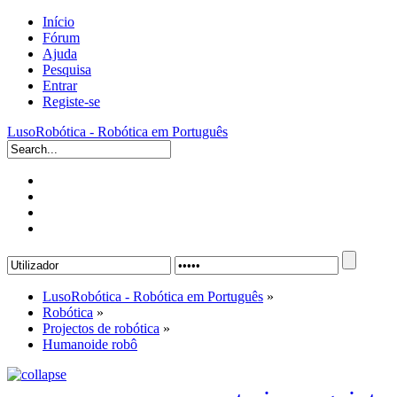
Início
Fórum
Ajuda
Pesquisa
Entrar
Registe-se
LusoRobótica - Robótica em Português
LusoRobótica - Robótica em Português
»
Robótica
»
Projectos de robótica
»
Humanoide robô