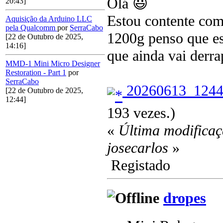
Olá 😃
20:43]
Estou contente com 
Aquisição da Arduino LLC
pela Qualcomm
por
SerraCabo
1200g penso que e
[22 de Outubro de 2025,
14:16]
que ainda vai derra
MMD-1 Mini Micro Designer
Restoration - Part 1
por
SerraCabo
20260613_1244
[22 de Outubro de 2025,
12:44]
193 vezes.)
«
Última modificaç
josecarlos
»
Registado
dropes