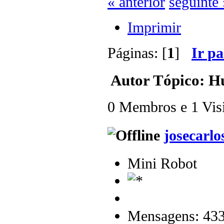
« anterior
seguinte 
Imprimir
Páginas: [
1
]
Ir p
Autor
Tópico: Hu
0 Membros e 1 Visit
josecarlo
Mini Robot
Mensagens: 43