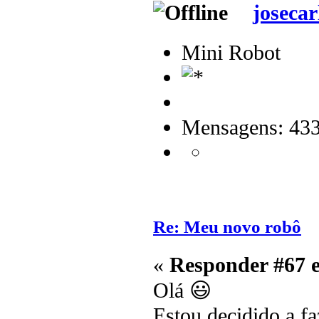
josecar
Mini Robot
Mensagens: 43
Re: Meu novo robô
«
Responder #67 
Olá 😃
Estou decidido a f