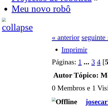
Meu novo robô
« anterior
seguinte 
Imprimir
Páginas:
1
...
3
4
[
Autor
Tópico: Me
0 Membros e 1 Visit
josecar