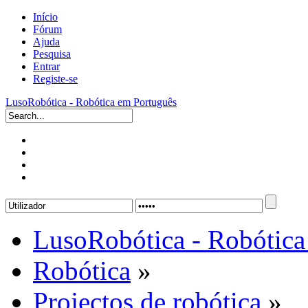
Início
Fórum
Ajuda
Pesquisa
Entrar
Registe-se
LusoRobótica - Robótica em Português
LusoRobótica - Robótica
Robótica
»
Projectos de robótica
»