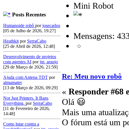
Mini Robot
Posts Recentes
Humanoide robô
por
josecarlos
[05 de Julho de 2026, 19:27]
Mensagens: 43
Heathkit
por
SerraCabo
[25 de Abril de 2026, 12:48]
Desenvolvimento de projetos
com agentes AI
por
jm_araujo
[29 de Março de 2026, 21:59]
Re: Meu novo robô
Ajuda com Antena TDT
por
almamater
[13 de Março de 2026, 09:29]
«
Responder #68 
Not Just Printers. It Bans
Olá 😃
Everything.
por
SerraCabo
[11 de Fevereiro de 2026,
Mais uma atualizaç
14:48]
O fórum está um p
Como lutar contra a