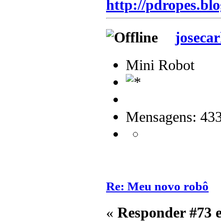
http://pdropes.blo
josecar
Mini Robot
Mensagens: 43
Re: Meu novo robô
«
Responder #73 