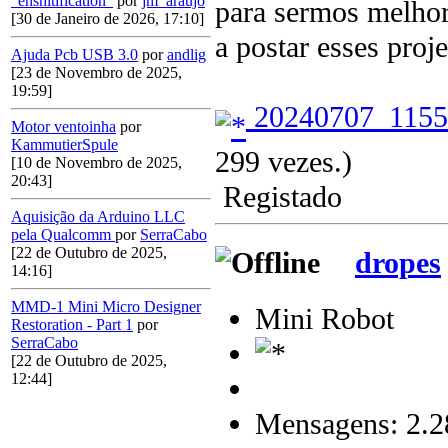
"enshitification"
por
jm_araujo
para sermos melhor
[30 de Janeiro de 2026, 17:10]
a postar esses proj
Ajuda Pcb USB 3.0
por
andlig
[23 de Novembro de 2025,
19:59]
20240707_1155
Motor ventoinha
por
KammutierSpule
299 vezes.)
[10 de Novembro de 2025,
20:43]
Registado
Aquisição da Arduino LLC
pela Qualcomm
por
SerraCabo
[22 de Outubro de 2025,
dropes
14:16]
MMD-1 Mini Micro Designer
Mini Robot
Restoration - Part 1
por
SerraCabo
[22 de Outubro de 2025,
12:44]
Mensagens: 2.2