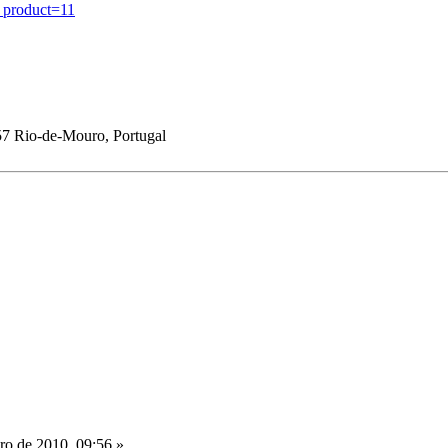
d_product=11
57 Rio-de-Mouro, Portugal
o de 2010, 09:56 »