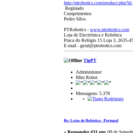
http://ptrobotics.com/product.php?i
Registado
Cumprimentos
Pedro Silva
PTRobotics -
www.ptrobotics.com
Loja de Electrónica e Robótica
Praca do Relógio 15 Loja 3, 2635-4
E-mail - geral@ptrobotics.com
TigPT
Administrator
Mini Robot
Mensagens: 5.378
Re: Lojas de Robótica - Portugal
«
Responder #31 em:
09 de Setembr