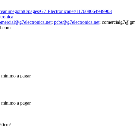
m/animegoth#!/pages/G7-Electronicanet/117608064949903
ctronica
omercial@g7electronica.net
;
pcbs@g7electronica.net
; comercialg7@gm
l.com
 mínimo a pagar
 mínimo a pagar
 50cm²