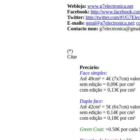
Webloja:
www.g7electronica.net
Facebook:
http://www.facebook.co
Twitter:
http://twitter.com/#!/G7Ele
E-mails:
geral@g7electronica.net
;
c
Contacto msn:
g7electronica@gmai
(*)
Citar
Precário:
Face simples:
Até 49cm² = 4€ (7x7cm) valor
sem edição = 0,09€ por cm²
com edição = 0,13€ por cm²
Dupla face:
Até 42cm² = 5€ (6x7cm) valor
sem edição = 0,14€ por cm²
com edição = 0,18€ por cm²
Green Coat:
+0.50€ por cada