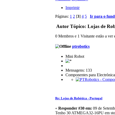
Imprimir
Páginas:
1
2
[
3
]
4
5
Ir para o fund
Autor
Tópico: Lojas de Rob
0 Membros e 1 Visitante estão a ver e
ptrobotics
Mini Robot
Mensagens: 133
Componentes para Electrónica
Re: Lojas de Robótica - Portugal
«
Responder #30 em:
09 de Setembr
Tenho 30 ATMEGA32-16PU em sto