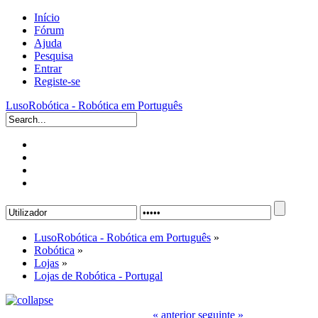
Início
Fórum
Ajuda
Pesquisa
Entrar
Registe-se
LusoRobótica - Robótica em Português
LusoRobótica - Robótica em Português
»
Robótica
»
Lojas
»
Lojas de Robótica - Portugal
« anterior
seguinte »