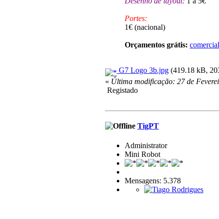
Desenho de layout:
1 a 5€
Portes:
1€ (nacional)
Orçamentos grátis:
comerci
G7 Logo 3b.jpg
(419.18 kB, 203
«
Última modificação: 27 de Fevere
Registado
TigPT
Administrator
Mini Robot
Mensagens: 5.378