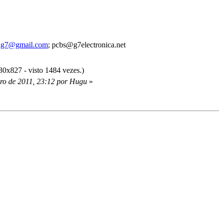
alg7@gmail.com
; pcbs@g7electronica.net
0x827 - visto 1484 vezes.)
iro de 2011, 23:12 por Hugu
»