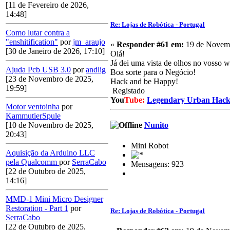
[11 de Fevereiro de 2026,
14:48]
Re: Lojas de Robótica - Portugal
Como lutar contra a
"enshitification"
por
jm_araujo
«
Responder #61 em:
19 de Novemb
[30 de Janeiro de 2026, 17:10]
Olá!
Já dei uma vista de olhos no vosso w
Ajuda Pcb USB 3.0
por
andlig
Boa sorte para o Negócio!
[23 de Novembro de 2025,
Hack and be Happy!
19:59]
Registado
You
Tube:
Legendary Urban Hack
Motor ventoinha
por
KammutierSpule
[10 de Novembro de 2025,
Nunito
20:43]
Mini Robot
Aquisição da Arduino LLC
pela Qualcomm
por
SerraCabo
Mensagens: 923
[22 de Outubro de 2025,
14:16]
MMD-1 Mini Micro Designer
Restoration - Part 1
por
Re: Lojas de Robótica - Portugal
SerraCabo
[22 de Outubro de 2025,