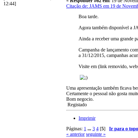
«
Responder #62 em:
19 de Novemb
12:44]
Citação de: JAMS em 19 de Novemb
Boa tarde.
Agora também disponível a JA
Ainda a receber uma grande pa
Campanha de lançamento com po
a 31/12/2015, campanhas acum
Visite em (link removido, webs
Uma apresentação também ficava bem
Certamente o pessoal não gosta muito
Bom negocio.
Registado
Imprimir
Páginas:
1
...
3
4
[
5
]
Ir para o top
« anterior
seguinte »