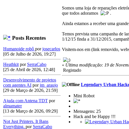
Somos uma loja de reparações eletrón
que todos adoramos
.
Ainda estamos a receber uma grande 
Temos prevista uma campanha de lan
Posts Recentes
1/12/15 finda a 31/12/2015, campan
Humanoide robô
por
josecarlos
Visitem-nos em (link removido, websi
[05 de Julho de 2026, 19:27]
Heathkit
por
SerraCabo
«
Última modificação: 19 de Novem
[25 de Abril de 2026, 12:48]
Registado
Desenvolvimento de projetos
Legendary Urban Hack
com agentes AI
por
jm_araujo
[29 de Março de 2026, 21:59]
Mini Robot
Ajuda com Antena TDT
por
almamater
[13 de Março de 2026, 09:29]
Mensagens: 25
Hack and be Happy !!!
Not Just Printers. It Bans
Everything.
por
SerraCabo