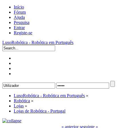
Início
Fórum
Ajuda
Pesquisa
Entrar
Registe-se
LusoRobótica - Robótica em Português
LusoRobótica - Robótica em Português
»
Robótica
»
Lojas
»
Lojas de Robótica - Portugal
« anterior
seguinte »