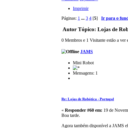
Imprimir
Páginas:
1
...
3
4
[
5
]
Ir para o fun
Autor
Tópico: Lojas de Rob
0 Membros e 1 Visitante estão a ver e
JAMS
Mini Robot
Mensagens: 1
Re: Lojas de Robótica - Portugal
«
Responder #60 em:
19 de Novemb
Boa tarde.
Agora também disponível a JAMS el