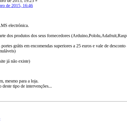
ro de 2015, 19:23 »
ro de 2015, 16:46
MS electrónica.
rte dos produtos dos seus fornecedores (Arduino,Pololu,Adafruit,Rasp
rtes grátis em encomendas superiores a 25 euros e vale de desconto 
uláveis)
ite já não existe)
, mesmo para a loja.
 deste tipo de intervenções...
o