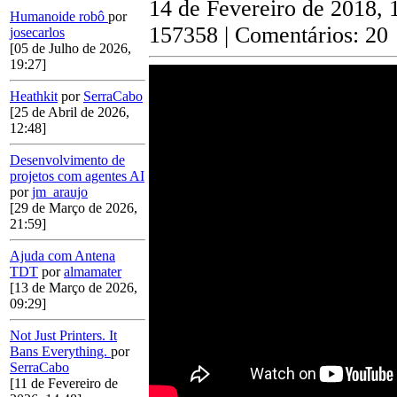
14 de Fevereiro de 2018, 
Humanoide robô
por
157358 | Comentários: 20
josecarlos
[05 de Julho de 2026,
19:27]
Heathkit
por
SerraCabo
[25 de Abril de 2026,
12:48]
Desenvolvimento de
projetos com agentes AI
por
jm_araujo
[29 de Março de 2026,
21:59]
Ajuda com Antena
TDT
por
almamater
[13 de Março de 2026,
09:29]
Not Just Printers. It
Bans Everything.
por
SerraCabo
[11 de Fevereiro de