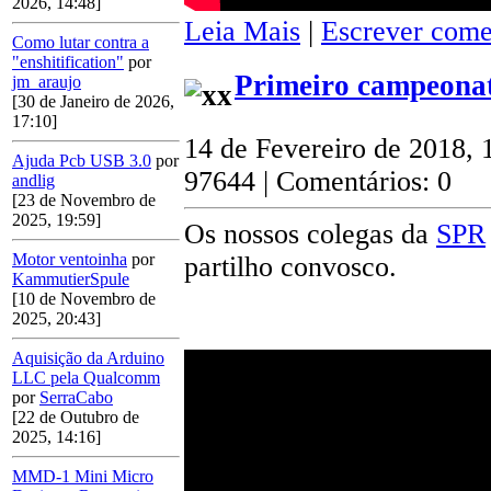
2026, 14:48]
Leia Mais
|
Escrever come
Como lutar contra a
"enshitification"
por
Primeiro campeonat
jm_araujo
[30 de Janeiro de 2026,
17:10]
14 de Fevereiro de 2018, 
Ajuda Pcb USB 3.0
por
97644 | Comentários: 0
andlig
[23 de Novembro de
2025, 19:59]
Os nossos colegas da
SPR
Motor ventoinha
por
partilho convosco.
KammutierSpule
[10 de Novembro de
2025, 20:43]
Aquisição da Arduino
LLC pela Qualcomm
por
SerraCabo
[22 de Outubro de
2025, 14:16]
MMD-1 Mini Micro