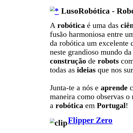
LusoRobótica - Robó
A
robótica
é uma das
ciê
fusão harmoniosa entre u
da robótica um excelente 
neste grandioso mundo da t
construção
de
robots
com
todas as
ideias
que nos sur
Junta-te a nós e
aprende
c
maneira como observas o
a
robótica
em
Portugal
!
Flipper Zero