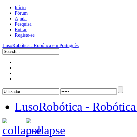
Início
Fórum
Ajuda
Pesquisa
Entrar
Registe-se
LusoRobótica - Robótica em Português
LusoRobótica - Robótica