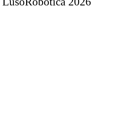
LusoRobótica 2026