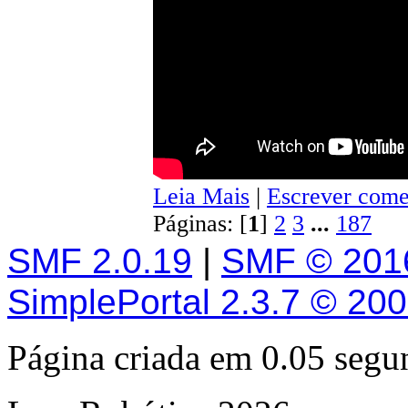
Leia Mais
|
Escrever come
Páginas: [
1
]
2
3
...
187
SMF 2.0.19
|
SMF © 201
SimplePortal 2.3.7 © 20
Página criada em 0.05 seg