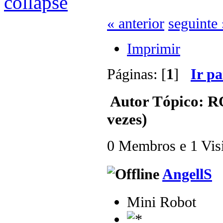
« anterior
seguinte 
Imprimir
Páginas: [
1
]
Ir p
Autor
Tópico: R
vezes)
0 Membros e 1 Visit
AngellS
Mini Robot