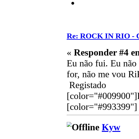
Re: ROCK IN RIO - 
«
Responder #4 e
Eu não fui. Eu não 
for, não me vou Ri
Registado
[color="#009900"]E
[color="#993399"]
Kyw