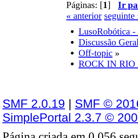
Páginas: [
1
]
Ir pa
« anterior
seguinte 
LusoRobótica -
Discussão Gera
Off-topic
»
ROCK IN RIO -
SMF 2.0.19
|
SMF © 201
SimplePortal 2.3.7 © 20
Página criada em 0.056 se