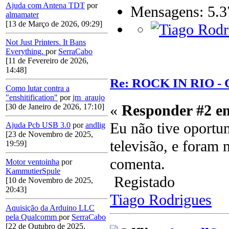
Ajuda com Antena TDT
por
Mensagens: 5.3
almamater
[13 de Março de 2026, 09:29]
Not Just Printers. It Bans
Everything.
por
SerraCabo
[11 de Fevereiro de 2026,
14:48]
Re: ROCK IN RIO - 
Como lutar contra a
"enshitification"
por
jm_araujo
«
Responder #2 e
[30 de Janeiro de 2026, 17:10]
Eu não tive oportun
Ajuda Pcb USB 3.0
por
andlig
[23 de Novembro de 2025,
televisão, e foram
19:59]
comenta.
Motor ventoinha
por
KammutierSpule
Registado
[10 de Novembro de 2025,
20:43]
Tiago Rodrigues
Aquisição da Arduino LLC
pela Qualcomm
por
SerraCabo
[22 de Outubro de 2025,