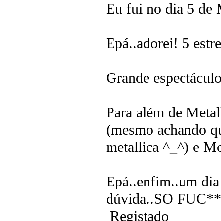
Eu fui no dia 5 de
Epá..adorei! 5 estr
Grande espectáculo
Para além de Metall
(mesmo achando qu
metallica ^_^) e M
Epá..enfim..um di
dúvida..SO FUC*
Registado