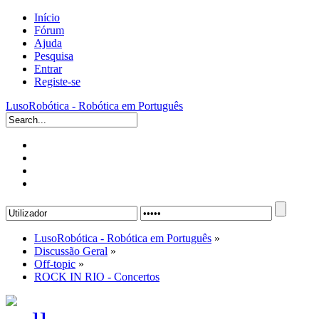
Início
Fórum
Ajuda
Pesquisa
Entrar
Registe-se
LusoRobótica - Robótica em Português
LusoRobótica - Robótica em Português
»
Discussão Geral
»
Off-topic
»
ROCK IN RIO - Concertos