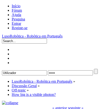
Início
Fórum
Ajuda
Pesquisa
Entrar
Registe-se
LusoRobótica - Robótica em Português
LusoRobótica - Robótica em Português
»
Discussão Geral
»
Off-topic
»
How big is a visible photon?
« anterior
seguinte »