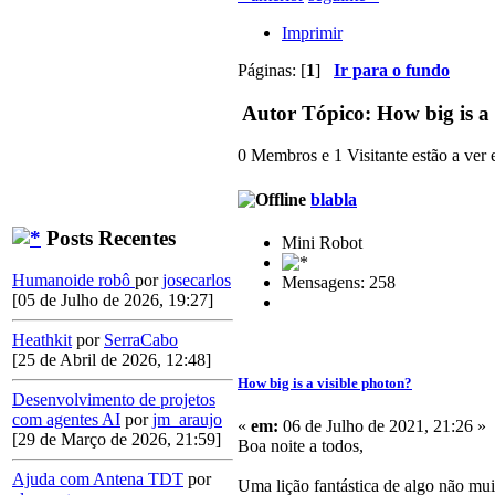
Imprimir
Páginas: [
1
]
Ir para o fundo
Autor
Tópico: How big is a 
0 Membros e 1 Visitante estão a ver e
blabla
Posts Recentes
Mini Robot
Humanoide robô
por
josecarlos
Mensagens: 258
[05 de Julho de 2026, 19:27]
Heathkit
por
SerraCabo
[25 de Abril de 2026, 12:48]
How big is a visible photon?
Desenvolvimento de projetos
com agentes AI
por
jm_araujo
«
em:
06 de Julho de 2021, 21:26 »
[29 de Março de 2026, 21:59]
Boa noite a todos,
Ajuda com Antena TDT
por
Uma lição fantástica de algo não muit