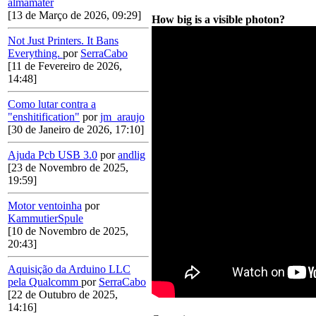
almamater
[13 de Março de 2026, 09:29]
How big is a visible photon?
Not Just Printers. It Bans
Everything.
por
SerraCabo
[11 de Fevereiro de 2026,
14:48]
Como lutar contra a
"enshitification"
por
jm_araujo
[30 de Janeiro de 2026, 17:10]
Ajuda Pcb USB 3.0
por
andlig
[23 de Novembro de 2025,
19:59]
Motor ventoinha
por
KammutierSpule
[10 de Novembro de 2025,
20:43]
Aquisição da Arduino LLC
pela Qualcomm
por
SerraCabo
[22 de Outubro de 2025,
14:16]