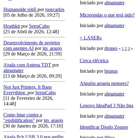
Iniciado por
almamater
Humanoide robô
por
josecarlos
Microondas o que terá sido?
[05 de Julho de 2026, 19:27]
Iniciado por
almamater
Heathkit
por
SerraCabo
[25 de Abril de 2026, 12:48]
+ LASERs
Desenvolvimento de projetos
Iniciado por
dropes
com agentes AI
por
jm_araujo
«
1
2
3
»
[29 de Março de 2026, 21:59]
Cerca eléctrica
Ajuda com Antena TDT
por
almamater
Iniciado por
brunus
[13 de Março de 2026, 09:29]
Alguém arranja motores?
Not Just Printers. It Bans
Everything.
por
SerraCabo
Iniciado por
almamater
[11 de Fevereiro de 2026,
14:48]
Lenovo IdeaPad 3 Não liga
Como lutar contra a
Iniciado por
almamater
"enshitification"
por
jm_araujo
[30 de Janeiro de 2026, 17:10]
Identificar Diodo Zenner
Ajuda Pcb USB 3.0
por
andlig
Iniciado por
filjoa