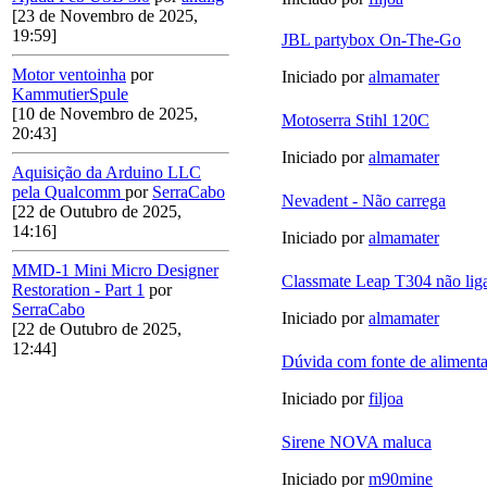
[23 de Novembro de 2025,
19:59]
JBL partybox On-The-Go
Motor ventoinha
por
Iniciado por
almamater
KammutierSpule
[10 de Novembro de 2025,
Motoserra Stihl 120C
20:43]
Iniciado por
almamater
Aquisição da Arduino LLC
pela Qualcomm
por
SerraCabo
Nevadent - Não carrega
[22 de Outubro de 2025,
14:16]
Iniciado por
almamater
MMD-1 Mini Micro Designer
Classmate Leap T304 não lig
Restoration - Part 1
por
SerraCabo
Iniciado por
almamater
[22 de Outubro de 2025,
12:44]
Dúvida com fonte de aliment
Iniciado por
filjoa
Sirene NOVA maluca
Iniciado por
m90mine