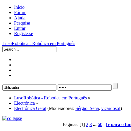
Início
Fórum
Ajuda
Pesquisa
Entrar
Registe-se
LusoRobótica - Robótica em Português
LusoRobótica - Robótica em Português
»
Electrónica
»
Electrónica Geral
(Moderadores:
Sérgio_Sena
,
vicardosof
)
Páginas: [
1
]
2
3
...
60
Ir para o fu