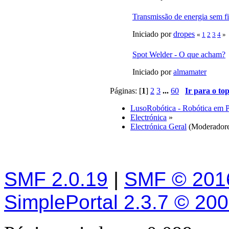
Transmissão de energia sem f
Iniciado por
dropes
«
1
2
3
4
»
Spot Welder - O que acham?
Iniciado por
almamater
Páginas: [
1
]
2
3
...
60
Ir para o to
LusoRobótica - Robótica em 
Electrónica
»
Electrónica Geral
(Moderador
SMF 2.0.19
|
SMF © 201
SimplePortal 2.3.7 © 20