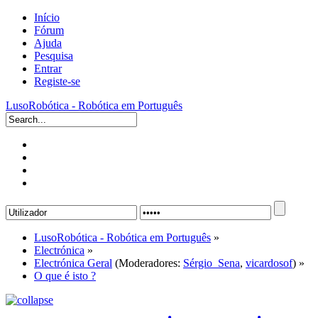
Início
Fórum
Ajuda
Pesquisa
Entrar
Registe-se
LusoRobótica - Robótica em Português
LusoRobótica - Robótica em Português
»
Electrónica
»
Electrónica Geral
(Moderadores:
Sérgio_Sena
,
vicardosof
) »
O que é isto ?