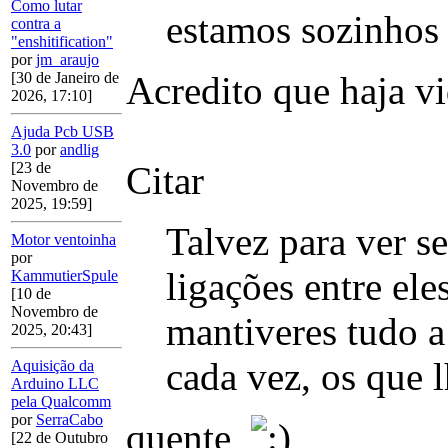
Como lutar
estamos sozinho
contra a
"enshitification"
por
jm_araujo
Acredito que haja v
[30 de Janeiro de
2026, 17:10]
Ajuda Pcb USB
3.0
por
andlig
Citar
[23 de
Novembro de
2025, 19:59]
Talvez para ver se
Motor ventoinha
por
ligações entre ele
KammutierSpule
[10 de
Novembro de
mantiveres tudo
2025, 20:43]
cada vez, os que l
Aquisição da
Arduino LLC
pela Qualcomm
por
SerraCabo
quente
[22 de Outubro