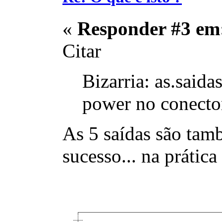
«
Responder #3 em
Citar
Bizarria: as.saida
power no conecto
As 5 saídas são tam
sucesso... na prátic