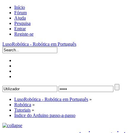
Início
Fórum
Ajuda
Pesquisa
Entrar
Registe-se
LusoRobótica - Robótica em Português
LusoRobótica - Robótica em Português
»
Robótica
»
Tutoriais
»
Índice do Arduino passo-a-passo