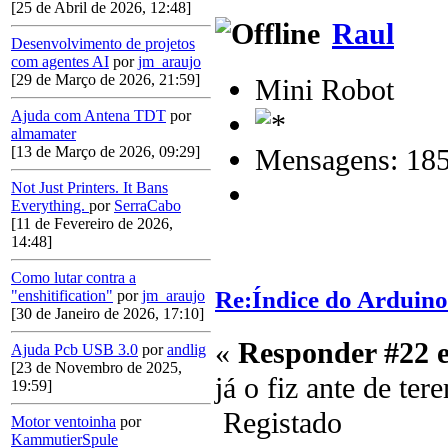
[25 de Abril de 2026, 12:48]
Raul
Desenvolvimento de projetos
com agentes AI
por
jm_araujo
[29 de Março de 2026, 21:59]
Mini Robot
Ajuda com Antena TDT
por
almamater
Mensagens: 18
[13 de Março de 2026, 09:29]
Not Just Printers. It Bans
Everything.
por
SerraCabo
[11 de Fevereiro de 2026,
14:48]
Como lutar contra a
Re:Índice do Arduino
"enshitification"
por
jm_araujo
[30 de Janeiro de 2026, 17:10]
«
Responder #22 
Ajuda Pcb USB 3.0
por
andlig
[23 de Novembro de 2025,
já o fiz ante de te
19:59]
Registado
Motor ventoinha
por
KammutierSpule