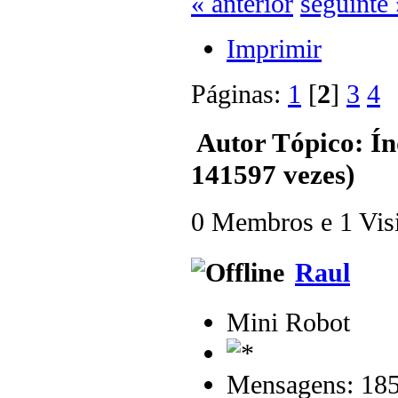
« anterior
seguinte 
Imprimir
Páginas:
1
[
2
]
3
4
Autor
Tópico: Ín
141597 vezes)
0 Membros e 1 Visit
Raul
Mini Robot
Mensagens: 18