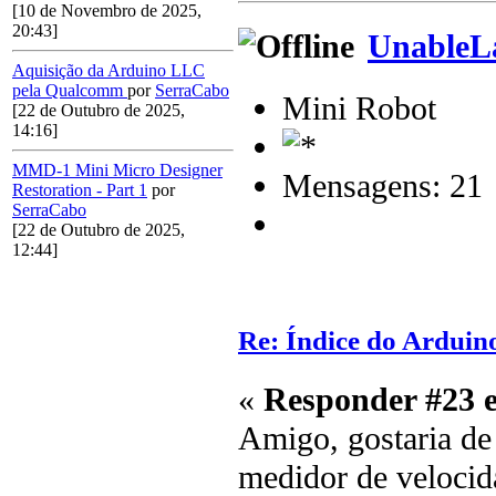
[10 de Novembro de 2025,
20:43]
UnableL
Aquisição da Arduino LLC
pela Qualcomm
por
SerraCabo
Mini Robot
[22 de Outubro de 2025,
14:16]
MMD-1 Mini Micro Designer
Mensagens: 21
Restoration - Part 1
por
SerraCabo
[22 de Outubro de 2025,
12:44]
Re: Índice do Arduin
«
Responder #23 
Amigo, gostaria de 
medidor de velocid