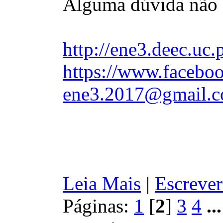
Alguma dúvida não 
http://ene3.deec.uc.
https://www.faceboo
ene3.2017@gmail.
Leia Mais
|
Escrever
Páginas:
1
[
2
]
3
4
..