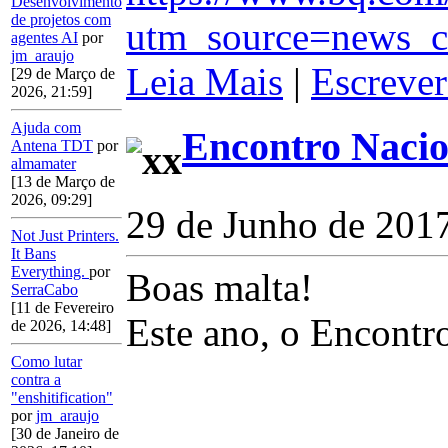
Desenvolvimento
de projetos com
utm_source=news_c
agentes AI
por
jm_araujo
Leia Mais
|
Escrever
[29 de Março de
2026, 21:59]
Ajuda com
Encontro Nacio
Antena TDT
por
almamater
[13 de Março de
2026, 09:29]
29 de Junho de 201
Not Just Printers.
It Bans
Everything.
por
Boas malta!
SerraCabo
[11 de Fevereiro
Este ano, o Encontr
de 2026, 14:48]
Como lutar
contra a
"enshitification"
por
jm_araujo
[30 de Janeiro de