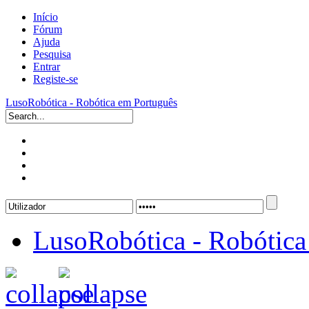
Início
Fórum
Ajuda
Pesquisa
Entrar
Registe-se
LusoRobótica - Robótica em Português
LusoRobótica - Robótica