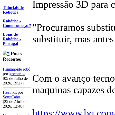
Impressão 3D para cr
Tutoriais de
Robótica
Robótica -
"Procuramos substitu
Como começar?
Lojas de
substituir, mas antes
Robótica -
Portugal
Posts
Recentes
Humanoide robô
por
josecarlos
Com o avanço tecnol
[05 de Julho de
2026, 19:27]
maquinas capazes d
Heathkit
por
SerraCabo
[25 de Abril de
2026, 12:48]
https://www.bq.com