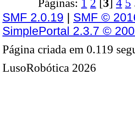
Páginas:
1
2
[
3
]
4
5
SMF 2.0.19
|
SMF © 201
SimplePortal 2.3.7 © 20
Página criada em 0.119 se
LusoRobótica 2026