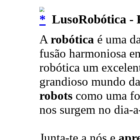
LusoRobótica - 
A
robótica
é uma d
fusão harmoniosa en
robótica um excelent
grandioso mundo da t
robots
como uma fo
nos surgem no dia-a
Junta-te a nós e
apr