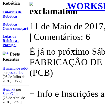
Robótica
WORKSH
Tutoriais de
Robótica
11 de Maio de 2017
Robótica -
Como começar?
| Comentários: 6
Lojas de
Robótica -
Portugal
É já no próximo Sá
Posts
Recentes
FABRICAÇÃO DE 
Humanoide robô
(PCB)
por
josecarlos
[05 de Julho de
2026, 19:27]
Heathkit
por
+ Info e Inscrições 
SerraCabo
[25 de Abril de
2026, 12:48]