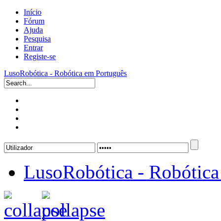
Início
Fórum
Ajuda
Pesquisa
Entrar
Registe-se
LusoRobótica - Robótica em Português
LusoRobótica - Robótica