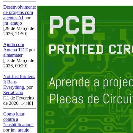
Desenvolvimento
de projetos com
agentes AI
por
jm_araujo
[29 de Março de
2026, 21:59]
Ajuda com
Antena TDT
por
almamater
[13 de Março de
2026, 09:29]
Not Just Printers.
It Bans
Everything.
por
SerraCabo
[11 de Fevereiro
de 2026, 14:48]
Como lutar
contra a
"enshitification"
por
jm_araujo