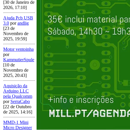
[30 de Janeiro de
2026, 17:10]
Ajuda Pcb USB
3.0
por
andlig
[23 de
Novembro de
2025, 19:59]
Motor ventoinha
por
KammutierSpule
[10 de
Novembro de
2025, 20:43]
Aquisição da
Arduino LLC
pela Qualcomm
por
SerraCabo
[22 de Outubro
de 2025, 14:16]
MMD-1 Mini
Micro Designer