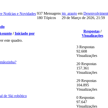
937 Mensagens
jm_araujo
em
Desenvolvimento
r Notícias e Novidades
180 Tópicos
29 de Março de 2026, 21:59
ndo
Respostas
/
Assunto
/
Iniciado por
Visualizações
er este quadro.
3 Respostas
92.608
Visualizações
 mãozinha?
20 Respostas
157.361
Visualizações
29 Respostas
104.895
Visualizações
l de Ski robótico
0 Respostas
97.647
Visualizações