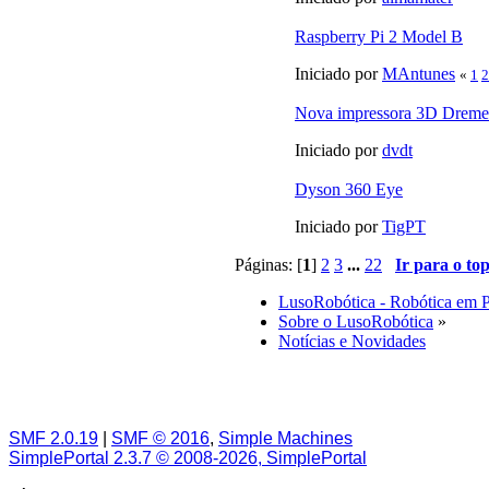
Raspberry Pi 2 Model B
Iniciado por
MAntunes
«
1
2
Nova impressora 3D Dreme
Iniciado por
dvdt
Dyson 360 Eye
Iniciado por
TigPT
Páginas: [
1
]
2
3
...
22
Ir para o to
LusoRobótica - Robótica em 
Sobre o LusoRobótica
»
Notícias e Novidades
SMF 2.0.19
|
SMF © 2016
,
Simple Machines
SimplePortal 2.3.7 © 2008-2026, SimplePortal