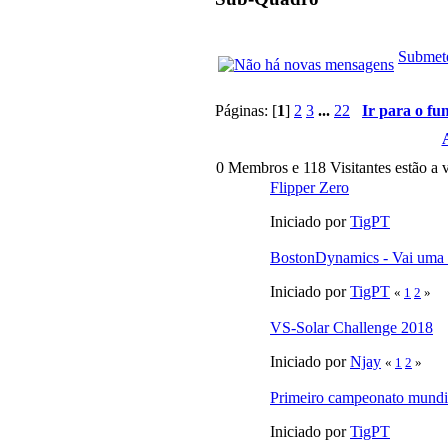
Submete
Páginas: [
1
]
2
3
...
22
Ir para o fu
0 Membros e 118 Visitantes estão a v
Flipper Zero
Iniciado por
TigPT
BostonDynamics - Vai uma
Iniciado por
TigPT
«
1
2
»
VS-Solar Challenge 2018
Iniciado por
Njay
«
1
2
»
Primeiro campeonato mundia
Iniciado por
TigPT