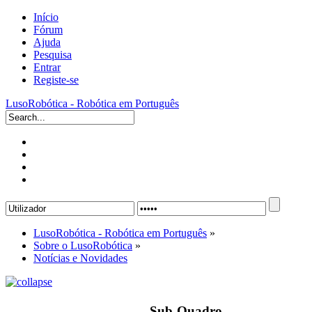
Início
Fórum
Ajuda
Pesquisa
Entrar
Registe-se
LusoRobótica - Robótica em Português
LusoRobótica - Robótica em Português
»
Sobre o LusoRobótica
»
Notícias e Novidades
Sub-Quadro