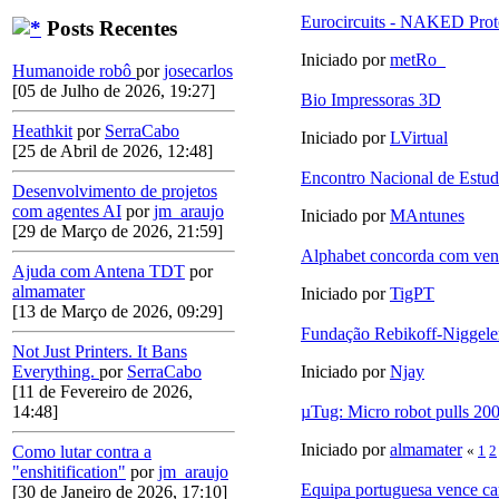
Eurocircuits - NAKED Prot
Posts Recentes
Iniciado por
metRo_
Humanoide robô
por
josecarlos
[05 de Julho de 2026, 19:27]
Bio Impressoras 3D
Heathkit
por
SerraCabo
Iniciado por
LVirtual
[25 de Abril de 2026, 12:48]
Encontro Nacional de Estud
Desenvolvimento de projetos
com agentes AI
por
jm_araujo
Iniciado por
MAntunes
[29 de Março de 2026, 21:59]
Alphabet concorda com ven
Ajuda com Antena TDT
por
almamater
Iniciado por
TigPT
[13 de Março de 2026, 09:29]
Fundação Rebikoff-Niggele
Not Just Printers. It Bans
Everything.
por
SerraCabo
Iniciado por
Njay
[11 de Fevereiro de 2026,
14:48]
µTug: Micro robot pulls 200
Iniciado por
almamater
Como lutar contra a
«
1
2
"enshitification"
por
jm_araujo
Equipa portuguesa vence ca
[30 de Janeiro de 2026, 17:10]