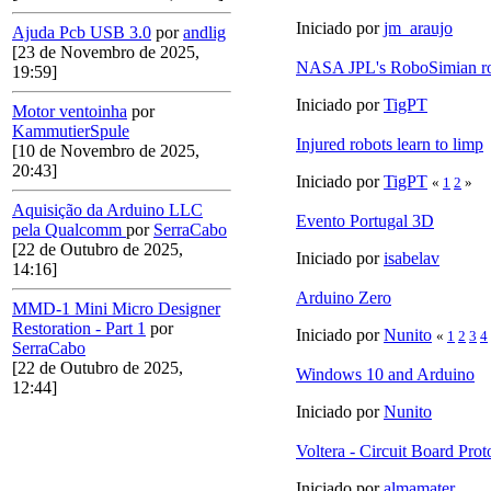
Iniciado por
jm_araujo
Ajuda Pcb USB 3.0
por
andlig
[23 de Novembro de 2025,
NASA JPL's RoboSimian r
19:59]
Iniciado por
TigPT
Motor ventoinha
por
KammutierSpule
Injured robots learn to limp
[10 de Novembro de 2025,
20:43]
Iniciado por
TigPT
«
1
2
»
Aquisição da Arduino LLC
Evento Portugal 3D
pela Qualcomm
por
SerraCabo
[22 de Outubro de 2025,
Iniciado por
isabelav
14:16]
Arduino Zero
MMD-1 Mini Micro Designer
Restoration - Part 1
por
Iniciado por
Nunito
«
1
2
3
4
SerraCabo
[22 de Outubro de 2025,
Windows 10 and Arduino
12:44]
Iniciado por
Nunito
Voltera - Circuit Board Pro
Iniciado por
almamater