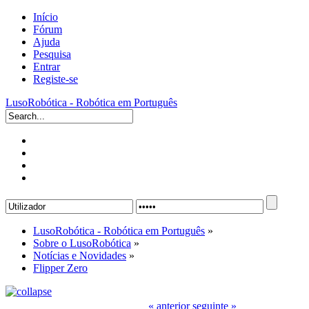
Início
Fórum
Ajuda
Pesquisa
Entrar
Registe-se
LusoRobótica - Robótica em Português
LusoRobótica - Robótica em Português
»
Sobre o LusoRobótica
»
Notícias e Novidades
»
Flipper Zero
« anterior
seguinte »