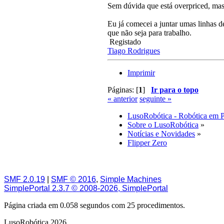
Sem dúvida que está overpriced, ma
Eu já comecei a juntar umas linhas d
que não seja para trabalho.
Registado
Tiago Rodrigues
Imprimir
Páginas: [
1
]
Ir para o topo
« anterior
seguinte »
LusoRobótica - Robótica em 
Sobre o LusoRobótica
»
Notícias e Novidades
»
Flipper Zero
SMF 2.0.19
|
SMF © 2016
,
Simple Machines
SimplePortal 2.3.7 © 2008-2026, SimplePortal
Página criada em 0.058 segundos com 25 procedimentos.
LusoRobótica 2026