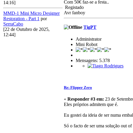
Com 50€ faz-se a festa..
14:16]
Registado
Avr fanboy
MMD-1 Mini Micro Designer
Restoration - Part 1
por
SerraCabo
TigPT
[22 de Outubro de 2025,
12:44]
Administrator
Mini Robot
Mensagens: 5.378
Re: Flipper Zero
«
Responder #3 em:
23 de Setembro
Eles próprios admitem que é.
Eu gostei da ideia de ser numa emba
Só o facto de ser uma solução out o