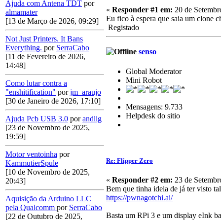
Ajuda com Antena TDT
por
«
Responder #1 em:
20 de Setembro
almamater
Eu fico à espera que saia um clone c
[13 de Março de 2026, 09:29]
Registado
Not Just Printers. It Bans
Everything.
por
SerraCabo
senso
[11 de Fevereiro de 2026,
14:48]
Global Moderator
Mini Robot
Como lutar contra a
"enshitification"
por
jm_araujo
[30 de Janeiro de 2026, 17:10]
Mensagens: 9.733
Helpdesk do sitio
Ajuda Pcb USB 3.0
por
andlig
[23 de Novembro de 2025,
19:59]
Motor ventoinha
por
Re: Flipper Zero
KammutierSpule
[10 de Novembro de 2025,
«
Responder #2 em:
23 de Setembro
20:43]
Bem que tinha ideia de já ter visto
https://pwnagotchi.ai/
Aquisição da Arduino LLC
pela Qualcomm
por
SerraCabo
Basta um RPi 3 e um display eInk ba
[22 de Outubro de 2025,