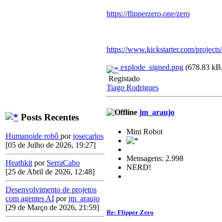
https://flipperzero.one/zero
https://www.kickstarter.com/projects
explode_signed.png
(678.83 kB,
Registado
Tiago Rodrigues
jm_araujo
Posts Recentes
Mini Robot
Humanoide robô
por
josecarlos
[05 de Julho de 2026, 19:27]
Mensagens: 2.998
Heathkit
por
SerraCabo
NERD!
[25 de Abril de 2026, 12:48]
Desenvolvimento de projetos
com agentes AI
por
jm_araujo
[29 de Março de 2026, 21:59]
Re: Flipper Zero