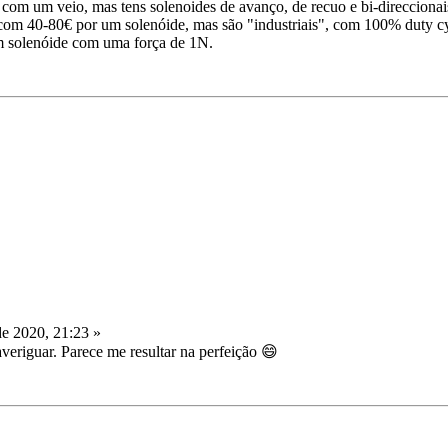
 com um veio, mas tens solenoides de avanço, de recuo e bi-direccionai
com 40-80€ por um solenóide, mas são "industriais", com 100% duty cy
m solenóide com uma força de 1N.
de 2020, 21:23 »
veriguar. Parece me resultar na perfeição 😄