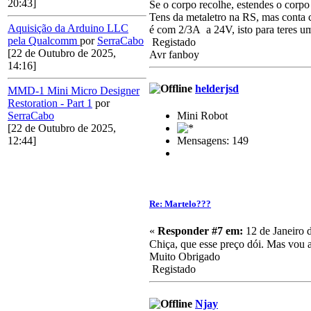
20:43]
Se o corpo recolhe, estendes o corpo
Tens da metaletro na RS, mas conta 
Aquisição da Arduino LLC
é com 2/3A a 24V, isto para teres u
pela Qualcomm
por
SerraCabo
Registado
[22 de Outubro de 2025,
Avr fanboy
14:16]
helderjsd
MMD-1 Mini Micro Designer
Restoration - Part 1
por
Mini Robot
SerraCabo
[22 de Outubro de 2025,
Mensagens: 149
12:44]
Re: Martelo???
«
Responder #7 em:
12 de Janeiro 
Chiça, que esse preço dói. Mas vou a
Muito Obrigado
Registado
Njay