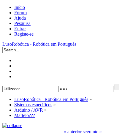
Início
Fórum
Ajuda
Pesquisa
Entrar
Registe-se
LusoRobótica - Robótica em Português
LusoRobótica - Robótica em Português
»
Sistemas específicos
»
Arduino / AVR
»
Martelo???
« anterior
seguinte »