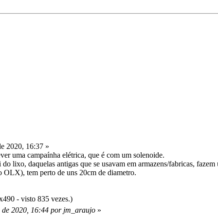
de 2020, 16:37 »
rever uma campaínha elétrica, que é com um solenoide.
i do lixo, daquelas antigas que se usavam em armazens/fabricas, fazem
 OLX), tem perto de uns 20cm de diametro.
490 - visto 835 vezes.)
o de 2020, 16:44 por jm_araujo
»