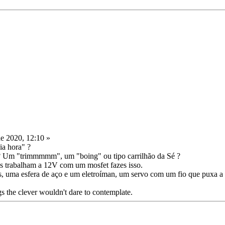
de 2020, 12:10 »
ia hora" ?
 ? Um "trimmmmm", um "boing" ou tipo carrilhão da Sé ?
as trabalham a 12V com um mosfet fazes isso.
 uma esfera de aço e um eletroíman, um servo com um fio que puxa a ch
s the clever wouldn't dare to contemplate.