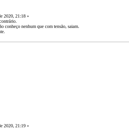
de 2020, 21:18 »
ontrário.
ão conheço nenhum que com tensão, saiam.
te.
de 2020, 21:19 »