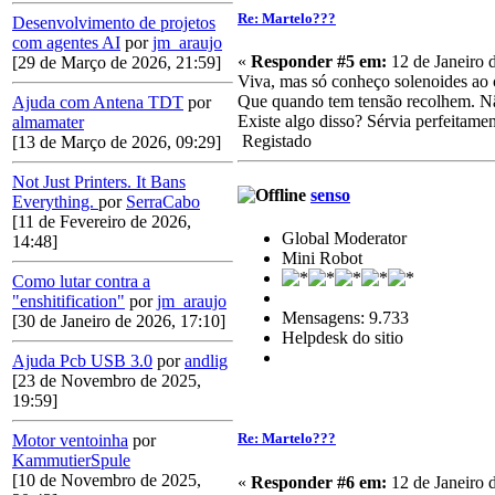
Re: Martelo???
Desenvolvimento de projetos
com agentes AI
por
jm_araujo
«
Responder #5 em:
12 de Janeiro 
[29 de Março de 2026, 21:59]
Viva, mas só conheço solenoides ao c
Que quando tem tensão recolhem. N
Ajuda com Antena TDT
por
Existe algo disso? Sérvia perfeitamen
almamater
Registado
[13 de Março de 2026, 09:29]
Not Just Printers. It Bans
senso
Everything.
por
SerraCabo
[11 de Fevereiro de 2026,
Global Moderator
14:48]
Mini Robot
Como lutar contra a
"enshitification"
por
jm_araujo
Mensagens: 9.733
[30 de Janeiro de 2026, 17:10]
Helpdesk do sitio
Ajuda Pcb USB 3.0
por
andlig
[23 de Novembro de 2025,
19:59]
Re: Martelo???
Motor ventoinha
por
KammutierSpule
[10 de Novembro de 2025,
«
Responder #6 em:
12 de Janeiro 