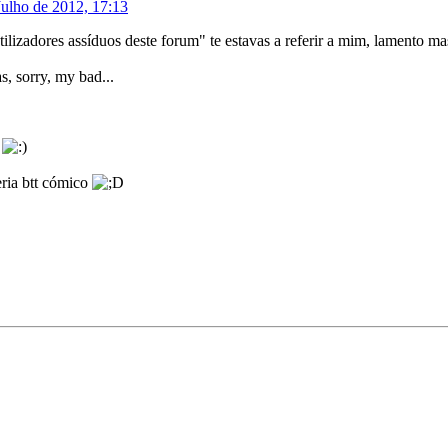
Julho de 2012, 17:13
ilizadores assíduos deste forum" te estavas a referir a mim, lamento m
s, sorry, my bad...
.
seria btt cómico