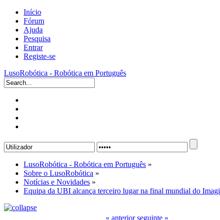
Início
Fórum
Ajuda
Pesquisa
Entrar
Registe-se
LusoRobótica - Robótica em Português
LusoRobótica - Robótica em Português
»
Sobre o LusoRobótica
»
Notícias e Novidades
»
Equipa da UBI alcança terceiro lugar na final mundial do Ima
« anterior
seguinte »