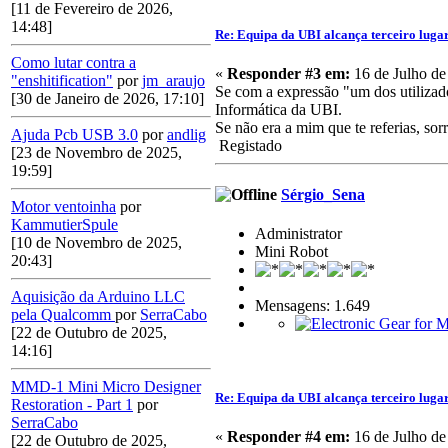
[11 de Fevereiro de 2026,
14:48]
Re: Equipa da UBI alcança terceiro luga
Como lutar contra a
«
Responder #3 em:
16 de Julho de
"enshitification"
por
jm_araujo
Se com a expressão "um dos utilizad
[30 de Janeiro de 2026, 17:10]
Informática da UBI.
Se não era a mim que te referias, sor
Ajuda Pcb USB 3.0
por
andlig
Registado
[23 de Novembro de 2025,
19:59]
Sérgio_Sena
Motor ventoinha
por
KammutierSpule
Administrator
[10 de Novembro de 2025,
Mini Robot
20:43]
Aquisição da Arduino LLC
Mensagens: 1.649
pela Qualcomm
por
SerraCabo
[22 de Outubro de 2025,
14:16]
MMD-1 Mini Micro Designer
Re: Equipa da UBI alcança terceiro luga
Restoration - Part 1
por
SerraCabo
«
Responder #4 em:
16 de Julho de
[22 de Outubro de 2025,