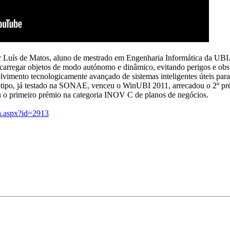
Luís de Matos, aluno de mestrado em Engenharia Informática da UBI.
e carregar objetos de modo autónomo e dinâmico, evitando perigos e obs
vimento tecnologicamente avançado de sistemas inteligentes úteis para 
tótipo, já testado na SONAE, venceu o WinUBI 2011, arrecadou o 2º pr
 o primeiro prémio na categoria INOV C de planos de negócios.
ia.aspx?id=2913