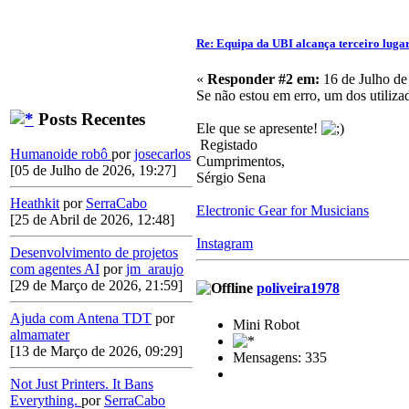
Re: Equipa da UBI alcança terceiro luga
«
Responder #2 em:
16 de Julho de
Se não estou em erro, um dos utiliza
Posts Recentes
Ele que se apresente!
Registado
Humanoide robô
por
josecarlos
Cumprimentos,
[05 de Julho de 2026, 19:27]
Sérgio Sena
Heathkit
por
SerraCabo
Electronic Gear for Musicians
[25 de Abril de 2026, 12:48]
Instagram
Desenvolvimento de projetos
com agentes AI
por
jm_araujo
[29 de Março de 2026, 21:59]
poliveira1978
Ajuda com Antena TDT
por
Mini Robot
almamater
[13 de Março de 2026, 09:29]
Mensagens: 335
Not Just Printers. It Bans
Everything.
por
SerraCabo