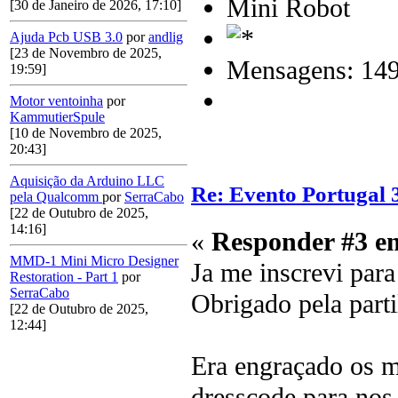
Mini Robot
[30 de Janeiro de 2026, 17:10]
Ajuda Pcb USB 3.0
por
andlig
[23 de Novembro de 2025,
Mensagens: 14
19:59]
Motor ventoinha
por
KammutierSpule
[10 de Novembro de 2025,
20:43]
Aquisição da Arduino LLC
Re: Evento Portugal 
pela Qualcomm
por
SerraCabo
[22 de Outubro de 2025,
14:16]
«
Responder #3 e
MMD-1 Mini Micro Designer
Ja me inscrevi para
Restoration - Part 1
por
SerraCabo
Obrigado pela parti
[22 de Outubro de 2025,
12:44]
Era engraçado os m
dresscode para no