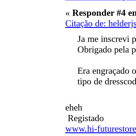
«
Responder #4 e
Citação de: helder
Ja me inscrevi p
Obrigado pela pa
Era engraçado 
tipo de dressco
eheh
Registado
www.hi-futurestor