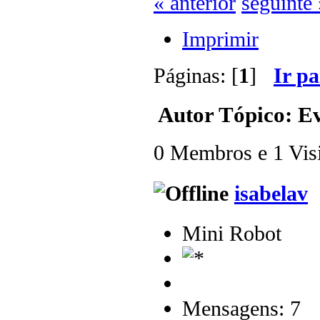
« anterior
seguinte 
Imprimir
Páginas: [
1
]
Ir p
Autor
Tópico: Ev
0 Membros e 1 Visit
isabelav
Mini Robot
Mensagens: 7