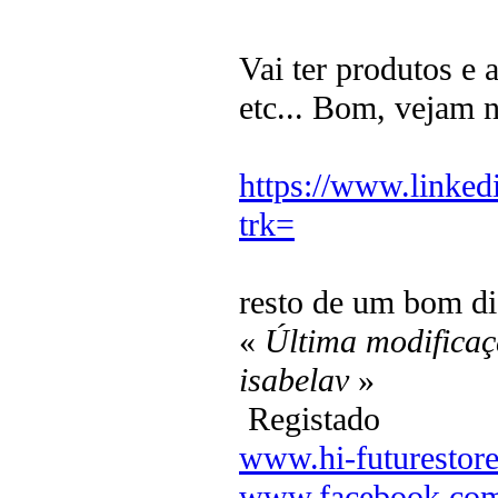
Vai ter produtos e 
etc... Bom, vejam n
https://www.linke
trk=
resto de um bom di
«
Última modificaç
isabelav
»
Registado
www.hi-futurestor
www.facebook.com