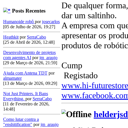
De qualquer forma, 
Posts Recentes
dar um saltinho.
Humanoide robô
por
josecarlos
A empresa com quem
[05 de Julho de 2026, 19:27]
apresentar os prod
Heathkit
por
SerraCabo
[25 de Abril de 2026, 12:48]
produtos de robóti
Desenvolvimento de projetos
com agentes AI
por
jm_araujo
[29 de Março de 2026, 21:59]
Cump
Registado
Ajuda com Antena TDT
por
almamater
www.hi-futurestor
[13 de Março de 2026, 09:29]
www.facebook.com
Not Just Printers. It Bans
Everything.
por
SerraCabo
[11 de Fevereiro de 2026,
14:48]
helderjsd
Como lutar contra a
"enshitification"
por
jm_araujo