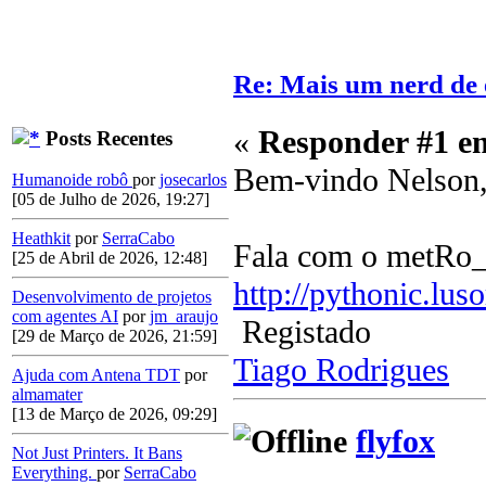
Re: Mais um nerd de 
«
Responder #1 e
Posts Recentes
Bem-vindo Nelson
Humanoide robô
por
josecarlos
[05 de Julho de 2026, 19:27]
Heathkit
por
SerraCabo
Fala com o metRo_ q
[25 de Abril de 2026, 12:48]
http://pythonic.lus
Desenvolvimento de projetos
com agentes AI
por
jm_araujo
Registado
[29 de Março de 2026, 21:59]
Tiago Rodrigues
Ajuda com Antena TDT
por
almamater
[13 de Março de 2026, 09:29]
flyfox
Not Just Printers. It Bans
Everything.
por
SerraCabo