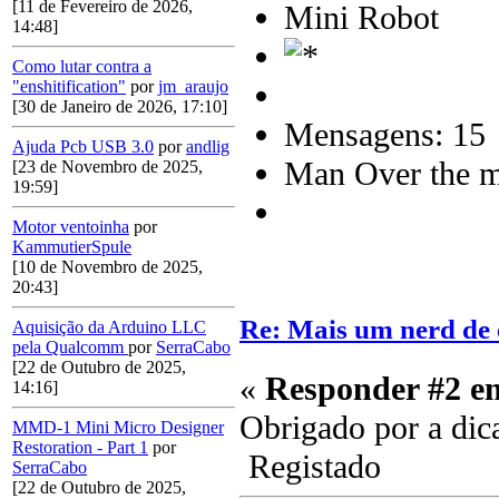
[11 de Fevereiro de 2026,
Mini Robot
14:48]
Como lutar contra a
"enshitification"
por
jm_araujo
[30 de Janeiro de 2026, 17:10]
Mensagens: 15
Ajuda Pcb USB 3.0
por
andlig
Man Over the m
[23 de Novembro de 2025,
19:59]
Motor ventoinha
por
KammutierSpule
[10 de Novembro de 2025,
20:43]
Re: Mais um nerd de 
Aquisição da Arduino LLC
pela Qualcomm
por
SerraCabo
[22 de Outubro de 2025,
«
Responder #2 e
14:16]
Obrigado por a di
MMD-1 Mini Micro Designer
Restoration - Part 1
por
Registado
SerraCabo
[22 de Outubro de 2025,