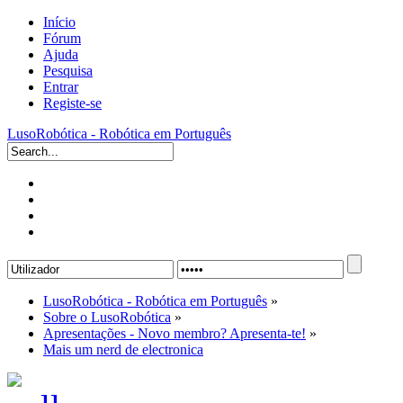
Início
Fórum
Ajuda
Pesquisa
Entrar
Registe-se
LusoRobótica - Robótica em Português
LusoRobótica - Robótica em Português
»
Sobre o LusoRobótica
»
Apresentações - Novo membro? Apresenta-te!
»
Mais um nerd de electronica