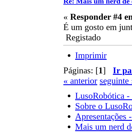
Re: Mais um nerd de 
«
Responder #4 e
É um gosto em jun
Registado
Imprimir
Páginas: [
1
]
Ir pa
« anterior
seguinte 
LusoRobótica -
Sobre o LusoRo
Apresentações 
Mais um nerd de