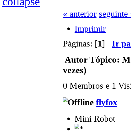
« anterior
seguinte 
Imprimir
Páginas: [
1
]
Ir p
Autor
Tópico: Ma
vezes)
0 Membros e 1 Visit
flyfox
Mini Robot