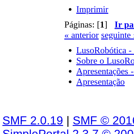
Imprimir
Páginas: [
1
]
Ir pa
« anterior
seguinte 
LusoRobótica -
Sobre o LusoRo
Apresentações 
Apresentação
SMF 2.0.19
|
SMF © 201
SimplePortal 2.3.7 © 20