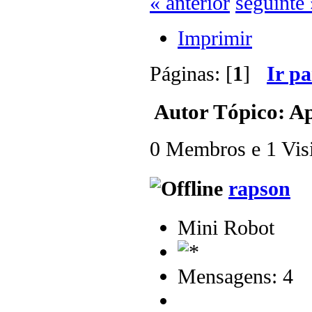
« anterior
seguinte 
Imprimir
Páginas: [
1
]
Ir p
Autor
Tópico: Ap
0 Membros e 1 Visit
rapson
Mini Robot
Mensagens: 4