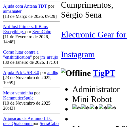
Cumprimentos,
Ajuda com Antena TDT
por
almamater
Sérgio Sena
[13 de Março de 2026, 09:29]
Not Just Printers. It Bans
Everything.
por
SerraCabo
Electronic Gear fo
[11 de Fevereiro de 2026,
14:48]
Instagram
Como lutar contra a
"enshitification"
por
jm_araujo
[30 de Janeiro de 2026, 17:10]
TigPT
Ajuda Pcb USB 3.0
por
andlig
[23 de Novembro de 2025,
19:59]
Administrator
Motor ventoinha
por
Mini Robot
KammutierSpule
[10 de Novembro de 2025,
20:43]
Aquisição da Arduino LLC
pela Qualcomm
por
SerraCabo