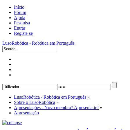
Início
Fórum
Ajuda
Pesquisa
Entrar
Registe-se
LusoRobótica - Robótica em Português
LusoRobótica - Robótica em Português
»
Sobre o LusoRobótica
»
Apresentações - Novo membro? Apresenta-te!
»
Apresentação