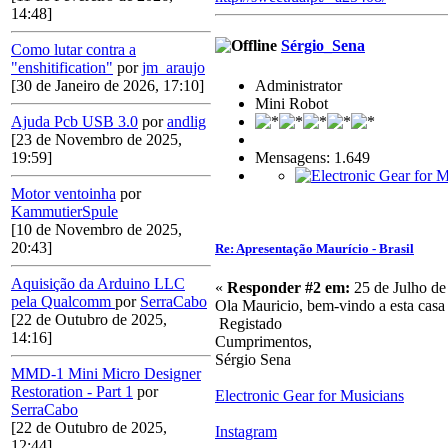
14:48]
Sérgio_Sena
Como lutar contra a
"enshitification"
por
jm_araujo
Administrator
[30 de Janeiro de 2026, 17:10]
Mini Robot
Ajuda Pcb USB 3.0
por
andlig
[23 de Novembro de 2025,
Mensagens: 1.649
19:59]
Motor ventoinha
por
KammutierSpule
[10 de Novembro de 2025,
20:43]
Re: Apresentação Maurício - Brasil
Aquisição da Arduino LLC
«
Responder #2 em:
25 de Julho de
pela Qualcomm
por
SerraCabo
Ola Mauricio, bem-vindo a esta casa 
[22 de Outubro de 2025,
Registado
14:16]
Cumprimentos,
Sérgio Sena
MMD-1 Mini Micro Designer
Restoration - Part 1
por
Electronic Gear for Musicians
SerraCabo
[22 de Outubro de 2025,
Instagram
12:44]