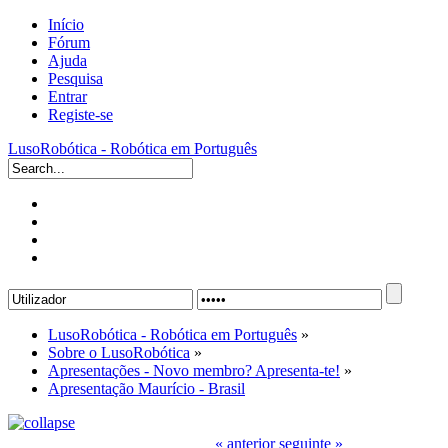
Início
Fórum
Ajuda
Pesquisa
Entrar
Registe-se
LusoRobótica - Robótica em Português
LusoRobótica - Robótica em Português
»
Sobre o LusoRobótica
»
Apresentações - Novo membro? Apresenta-te!
»
Apresentação Maurício - Brasil
« anterior
seguinte »