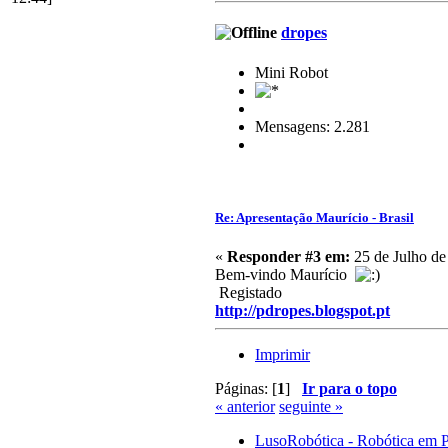
dropes
Mini Robot
Mensagens: 2.281
Re: Apresentação Maurício - Brasil
«
Responder #3 em:
25 de Julho de
Bem-vindo Maurício
Registado
http://pdropes.blogspot.pt
Imprimir
Páginas: [
1
]
Ir para o topo
« anterior
seguinte »
LusoRobótica - Robótica em 