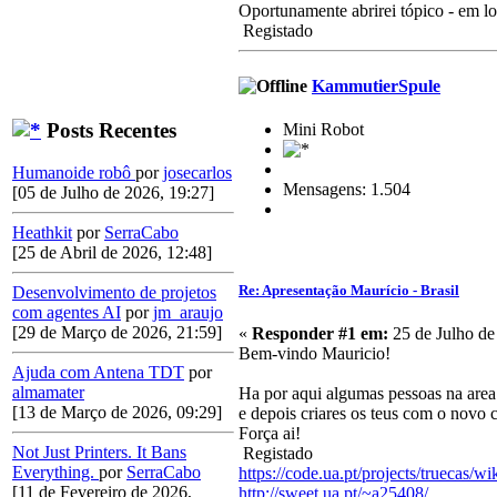
Oportunamente abrirei tópico - em lo
Registado
KammutierSpule
Posts Recentes
Mini Robot
Humanoide robô
por
josecarlos
Mensagens: 1.504
[05 de Julho de 2026, 19:27]
Heathkit
por
SerraCabo
[25 de Abril de 2026, 12:48]
Re: Apresentação Maurício - Brasil
Desenvolvimento de projetos
com agentes AI
por
jm_araujo
[29 de Março de 2026, 21:59]
«
Responder #1 em:
25 de Julho de
Bem-vindo Mauricio!
Ajuda com Antena TDT
por
almamater
Ha por aqui algumas pessoas na area
[13 de Março de 2026, 09:29]
e depois criares os teus com o novo 
Força ai!
Not Just Printers. It Bans
Registado
Everything.
por
SerraCabo
https://code.ua.pt/projects/truecas/wi
[11 de Fevereiro de 2026,
http://sweet.ua.pt/~a25408/