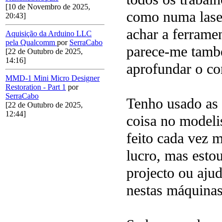
[10 de Novembro de 2025,
como numa lase
20:43]
achar a ferramen
Aquisição da Arduino LLC
pela Qualcomm
por
SerraCabo
parece-me tamb
[22 de Outubro de 2025,
14:16]
aprofundar o c
MMD-1 Mini Micro Designer
Restoration - Part 1
por
SerraCabo
Tenho usado as
[22 de Outubro de 2025,
12:44]
coisa no modeli
feito cada vez 
lucro, mas esto
projecto ou ajud
nestas máquinas