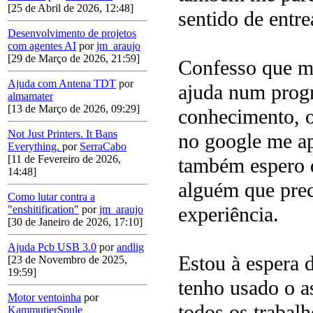
[25 de Abril de 2026, 12:48]
sentido de entr
Desenvolvimento de projetos
com agentes AI
por
jm_araujo
[29 de Março de 2026, 21:59]
Confesso que me
Ajuda com Antena TDT
por
ajuda num prog
almamater
[13 de Março de 2026, 09:29]
conhecimento, o
Not Just Printers. It Bans
no google me a
Everything.
por
SerraCabo
[11 de Fevereiro de 2026,
também espero d
14:48]
alguém que pre
Como lutar contra a
experiência.
"enshitification"
por
jm_araujo
[30 de Janeiro de 2026, 17:10]
Ajuda Pcb USB 3.0
por
andlig
Estou à espera d
[23 de Novembro de 2025,
19:59]
tenho usado o a
Motor ventoinha
por
todos os trabalh
KammutierSpule