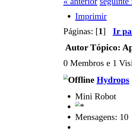
« anterior
seguinte 
Imprimir
Páginas: [
1
]
Ir p
Autor
Tópico: Ap
0 Membros e 1 Visit
Hydrops
Mini Robot
Mensagens: 10