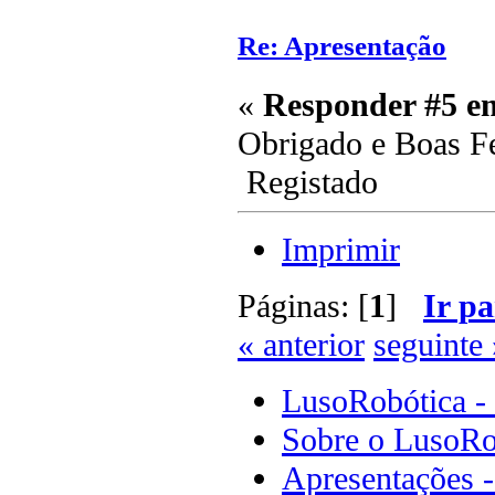
Re: Apresentação
«
Responder #5 e
Obrigado e Boas F
Registado
Imprimir
Páginas: [
1
]
Ir pa
« anterior
seguinte 
LusoRobótica -
Sobre o LusoRo
Apresentações 