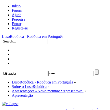
Início
Fórum
Ajuda
Pesquisa
Entrar
Registe-se
LusoRobótica - Robótica em Português
LusoRobótica - Robótica em Português
»
Sobre o LusoRobótica
»
Apresentações - Novo membro? Apresenta-te!
»
Apresentação