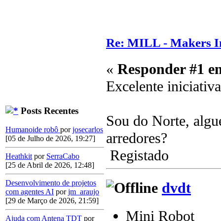
Re: MILL - Makers In
«
Responder #1 e
Excelente iniciativ
Posts Recentes
Sou do Norte, algu
Humanoide robô
por
josecarlos
arredores?
[05 de Julho de 2026, 19:27]
Registado
Heathkit
por
SerraCabo
[25 de Abril de 2026, 12:48]
Desenvolvimento de projetos
dvdt
com agentes AI
por
jm_araujo
[29 de Março de 2026, 21:59]
Mini Robot
Ajuda com Antena TDT
por