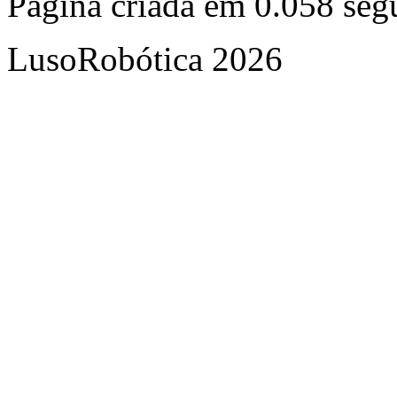
Página criada em 0.058 se
LusoRobótica 2026