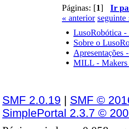
Páginas: [
1
]
Ir pa
« anterior
seguinte 
LusoRobótica -
Sobre o LusoRo
Apresentações 
MILL - Makers I
SMF 2.0.19
|
SMF © 201
SimplePortal 2.3.7 © 20