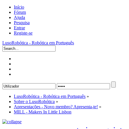
Início
Fórum
Ajuda
Pesquisa
Entrar
Registe-se
LusoRobótica - Robótica em Português
LusoRobótica - Robótica em Português
»
Sobre o LusoRobótica
»
Apresentações - Novo membro? Apresenta-te!
»
MILL - Makers In Little Lisbon