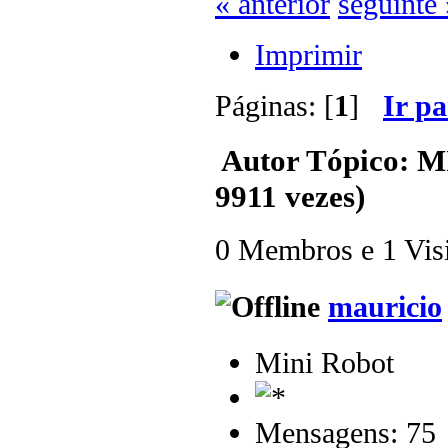
« anterior
seguinte 
Imprimir
Páginas: [
1
]
Ir p
Autor
Tópico: MI
9911 vezes)
0 Membros e 1 Visit
mauricio
Mini Robot
Mensagens: 75