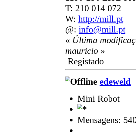
T: 210 014 072
W:
http://mill.pt
@:
info@mill.pt
«
Última modificaç
mauricio
»
Registado
edeweld
Mini Robot
Mensagens: 54