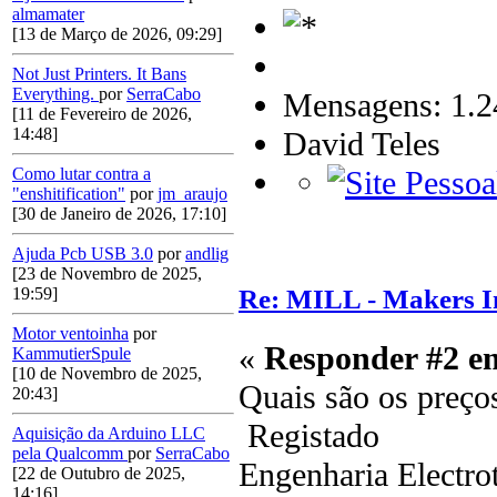
almamater
[13 de Março de 2026, 09:29]
Not Just Printers. It Bans
Everything.
por
SerraCabo
Mensagens: 1.2
[11 de Fevereiro de 2026,
14:48]
David Teles
Como lutar contra a
"enshitification"
por
jm_araujo
[30 de Janeiro de 2026, 17:10]
Ajuda Pcb USB 3.0
por
andlig
[23 de Novembro de 2025,
Re: MILL - Makers In
19:59]
Motor ventoinha
por
«
Responder #2 e
KammutierSpule
[10 de Novembro de 2025,
Quais são os preço
20:43]
Registado
Aquisição da Arduino LLC
pela Qualcomm
por
SerraCabo
Engenharia Electro
[22 de Outubro de 2025,
14:16]