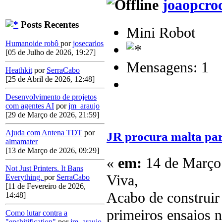
joaopcro
Posts Recentes
Mini Robot
Humanoide robô
por
josecarlos
[05 de Julho de 2026, 19:27]
Mensagens: 1
Heathkit
por
SerraCabo
[25 de Abril de 2026, 12:48]
Desenvolvimento de projetos
com agentes AI
por
jm_araujo
[29 de Março de 2026, 21:59]
Ajuda com Antena TDT
por
JR procura malta par
almamater
[13 de Março de 2026, 09:29]
«
em:
14 de Março 
Not Just Printers. It Bans
Viva,
Everything.
por
SerraCabo
[11 de Fevereiro de 2026,
Acabo de construir
14:48]
primeiros ensaios 
Como lutar contra a
"enshitification"
por
jm_araujo