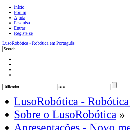
Início
Fórum
Ajuda
Pesquisa
Entrar
Registe-se
LusoRobótica - Robótica em Português
LusoRobótica - Robótica
Sobre o LusoRobótica
»
Apresentações - Novo me