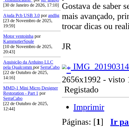
Gostava de saber s
[30 de Janeiro de 2026, 17:10]
mais avançado, pri
Ajuda Pcb USB 3.0
por
andlig
[23 de Novembro de 2025,
trocar dicas ou rea
19:59]
Motor ventoinha
por
KammutierSpule
JR
[10 de Novembro de 2025,
20:43]
Aquisição da Arduino LLC
IMG_20190314_2
pela Qualcomm
por
SerraCabo
[22 de Outubro de 2025,
2656x1992 - visto 
14:16]
Registado
MMD-1 Mini Micro Designer
Restoration - Part 1
por
SerraCabo
[22 de Outubro de 2025,
Imprimir
12:44]
Páginas: [
1
]
Ir pa