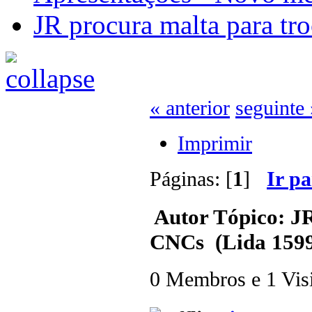
JR procura malta para tr
« anterior
seguinte 
Imprimir
Páginas: [
1
]
Ir p
Autor
Tópico: JR
CNCs (Lida 1599
0 Membros e 1 Visit