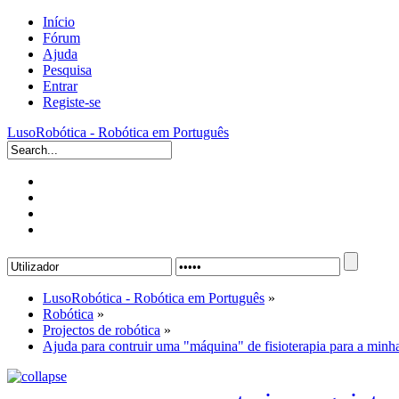
Início
Fórum
Ajuda
Pesquisa
Entrar
Registe-se
LusoRobótica - Robótica em Português
LusoRobótica - Robótica em Português
»
Robótica
»
Projectos de robótica
»
Ajuda para contruir uma "máquina" de fisioterapia para a minha