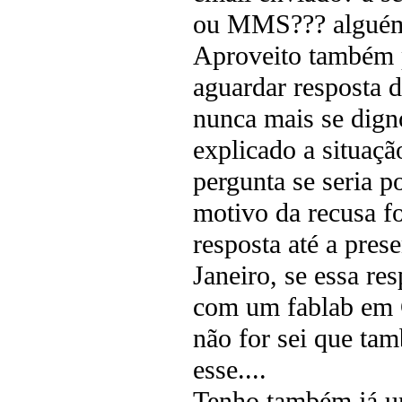
ou MMS??? alguém
Aproveito também p
aguardar resposta
nunca mais se dign
explicado a situação
pergunta se seria p
motivo da recusa fo
resposta até a prese
Janeiro, se essa re
com um fablab em C
não for sei que tam
esse....
Tenho também já um