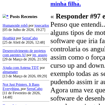
minha filha.
«
Responder #97 
Posts Recentes
Penso que entendi..
Humanoide robô
por
josecarlos
[05 de Julho de 2026, 19:27]
alguns tipos de mo
Heathkit
por
SerraCabo
software que iria f
[25 de Abril de 2026, 12:48]
controlaria os angu
Desenvolvimento de projetos
com agentes AI
por
jm_araujo
assim como o força
[29 de Março de 2026, 21:59]
curso up and down..
Ajuda com Antena TDT
por
exemplo todas as s
almamater
[13 de Março de 2026, 09:29]
pudendo assim ir au
Not Just Printers. It Bans
Agora uma vez que
Everything.
por
SerraCabo
[11 de Fevereiro de 2026,
software de desen
14:48]