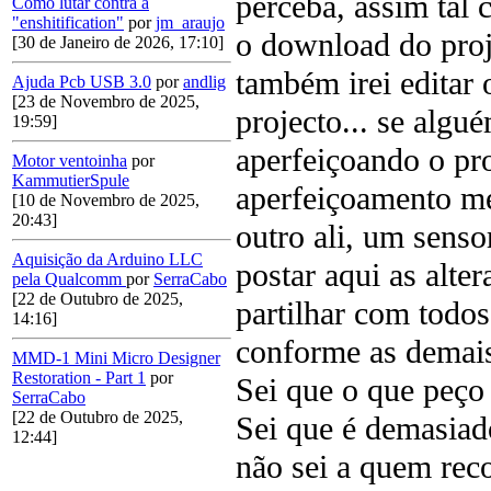
perceba, assim tal 
Como lutar contra a
"enshitification"
por
jm_araujo
o download do proj
[30 de Janeiro de 2026, 17:10]
também irei editar 
Ajuda Pcb USB 3.0
por
andlig
[23 de Novembro de 2025,
projecto... se algu
19:59]
aperfeiçoando o pro
Motor ventoinha
por
KammutierSpule
aperfeiçoamento me
[10 de Novembro de 2025,
20:43]
outro ali, um senso
Aquisição da Arduino LLC
postar aqui as alte
pela Qualcomm
por
SerraCabo
[22 de Outubro de 2025,
partilhar com todos
14:16]
conforme as demais 
MMD-1 Mini Micro Designer
Restoration - Part 1
por
Sei que o que peço 
SerraCabo
[22 de Outubro de 2025,
Sei que é demasiad
12:44]
não sei a quem reco