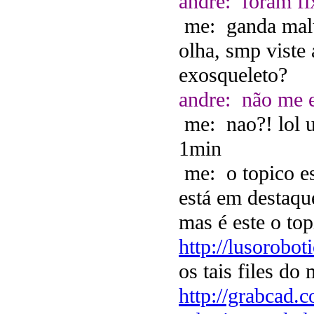
andre: foram fi
me: ganda mal
olha, smp viste
exosqueleto?
andre: não me e
me: nao?! lol 
1min
me: o topico e
está em destaqu
mas é este o top
http://lusorobo
os tais files do
http://grabcad.