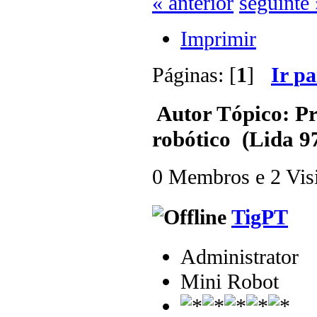
« anterior
seguinte 
Imprimir
Páginas: [
1
]
Ir p
Autor
Tópico: Pr
robótico (Lida 9
0 Membros e 2 Visit
TigPT
Administrator
Mini Robot