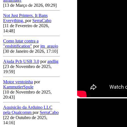
almamater
[13 de Março de 2026, 09:29]
Not Just Printers. It Bans
Everything.
por
SerraCabo
[11 de Fevereiro de 2026,
14:48]
Como lutar contra a
"enshitification"
por
jm_araujo
[30 de Janeiro de 2026, 17:10]
Ajuda Pcb USB 3.0
por
andlig
[23 de Novembro de 2025,
19:59]
Motor ventoinha
por
KammutierSpule
[10 de Novembro de 2025,
20:43]
Aquisição da Arduino LLC
pela Qualcomm
por
SerraCabo
[22 de Outubro de 2025,
14:16]