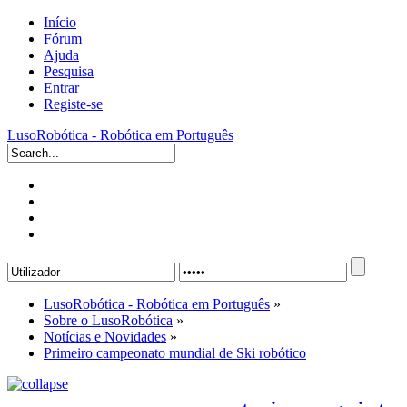
Início
Fórum
Ajuda
Pesquisa
Entrar
Registe-se
LusoRobótica - Robótica em Português
LusoRobótica - Robótica em Português
»
Sobre o LusoRobótica
»
Notícias e Novidades
»
Primeiro campeonato mundial de Ski robótico