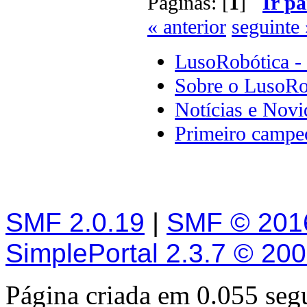
Páginas: [
1
]
Ir pa
« anterior
seguinte 
LusoRobótica -
Sobre o LusoRo
Notícias e Novi
Primeiro campeo
SMF 2.0.19
|
SMF © 201
SimplePortal 2.3.7 © 20
Página criada em 0.055 se