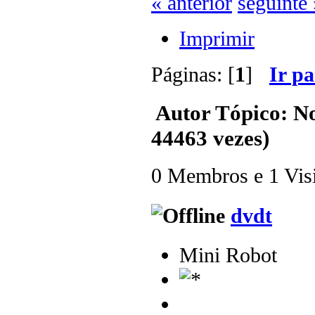
« anterior
seguinte 
Imprimir
Páginas: [
1
]
Ir p
Autor
Tópico: N
44463 vezes)
0 Membros e 1 Visit
dvdt
Mini Robot