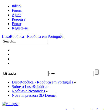
Início
Fórum
Ajuda
Pesquisa
Entrar
Registe-se
LusoRobótica - Robótica em Português
LusoRobótica - Robótica em Português
»
Sobre o LusoRobótica
»
Notícias e Novidades
»
Nova impressora 3D Dremel