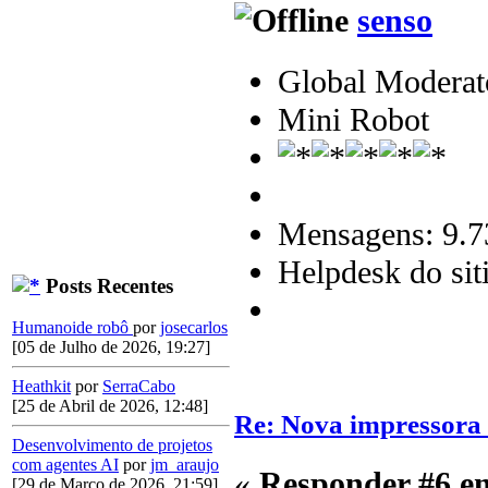
senso
Global Moderat
Mini Robot
Mensagens: 9.7
Helpdesk do sit
Posts Recentes
Humanoide robô
por
josecarlos
[05 de Julho de 2026, 19:27]
Heathkit
por
SerraCabo
[25 de Abril de 2026, 12:48]
Re: Nova impressora
Desenvolvimento de projetos
com agentes AI
por
jm_araujo
«
Responder #6 e
[29 de Março de 2026, 21:59]