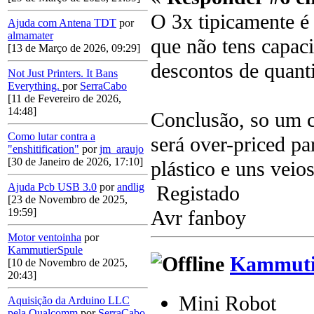
O 3x tipicamente é 
Ajuda com Antena TDT
por
almamater
que não tens capac
[13 de Março de 2026, 09:29]
descontos de quanti
Not Just Printers. It Bans
Everything.
por
SerraCabo
[11 de Fevereiro de 2026,
14:48]
Conclusão, so um c
Como lutar contra a
será over-priced p
"enshitification"
por
jm_araujo
[30 de Janeiro de 2026, 17:10]
plástico e uns veio
Ajuda Pcb USB 3.0
por
andlig
Registado
[23 de Novembro de 2025,
Avr fanboy
19:59]
Motor ventoinha
por
KammutierSpule
Kammuti
[10 de Novembro de 2025,
20:43]
Mini Robot
Aquisição da Arduino LLC
pela Qualcomm
por
SerraCabo