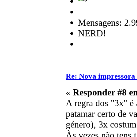
Mensagens: 2.9
NERD!
Re: Nova impressora
«
Responder #8 e
A regra dos "3x" é
patamar certo de va
género), 3x costum
Às vezes não tens 