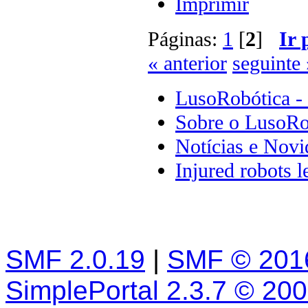
Imprimir
Páginas:
1
[
2
]
Ir 
« anterior
seguinte 
LusoRobótica -
Sobre o LusoRo
Notícias e Novi
Injured robots l
SMF 2.0.19
|
SMF © 201
SimplePortal 2.3.7 © 20