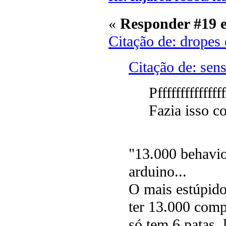
«
Responder #19 
Citação de: dropes
Citação de: sen
Pfffffffffffffff
Fazia isso 
"13.000 behavio
arduino...
O mais estúpido 
ter 13.000 comp
só tem 6 patas, 