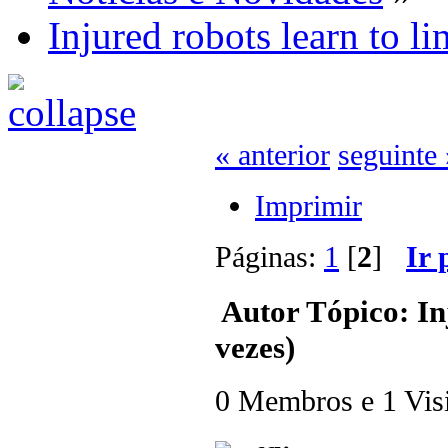
Injured robots learn to l
« anterior
seguinte 
Imprimir
Páginas:
1
[
2
]
Ir 
Autor
Tópico: In
vezes)
0 Membros e 1 Visit