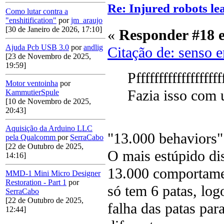
Re: Injured robots le
Como lutar contra a
"enshitification"
por
jm_araujo
[30 de Janeiro de 2026, 17:10]
«
Responder #18 
Ajuda Pcb USB 3.0
por
andlig
Citação de: senso 
[23 de Novembro de 2025,
19:59]
Pfffffffffffffffffff
Motor ventoinha
por
Fazia isso com
KammutierSpule
[10 de Novembro de 2025,
20:43]
Aquisição da Arduino LLC
"13.000 behaviors"
pela Qualcomm
por
SerraCabo
[22 de Outubro de 2025,
O mais estúpido dis
14:16]
13.000 comportamen
MMD-1 Mini Micro Designer
Restoration - Part 1
por
só tem 6 patas, log
SerraCabo
[22 de Outubro de 2025,
falha das patas par
12:44]