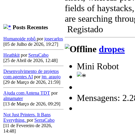
fields of haystacks
are searching throug
Posts Recentes
Registado
Humanoide robô
por
josecarlos
[05 de Julho de 2026, 19:27]
dropes
Heathkit
por
SerraCabo
[25 de Abril de 2026, 12:48]
Mini Robot
Desenvolvimento de projetos
com agentes AI
por
jm_araujo
[29 de Março de 2026, 21:59]
Ajuda com Antena TDT
por
Mensagens: 2.2
almamater
[13 de Março de 2026, 09:29]
Not Just Printers. It Bans
Everything.
por
SerraCabo
[11 de Fevereiro de 2026,
14:48]