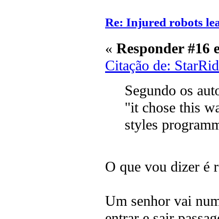
Re: Injured robots le
«
Responder #16 
Citação de: StarRi
Segundo os auto
"it chose this 
styles programm
O que vou dizer é re
Um senhor vai num 
entrar e sair passag