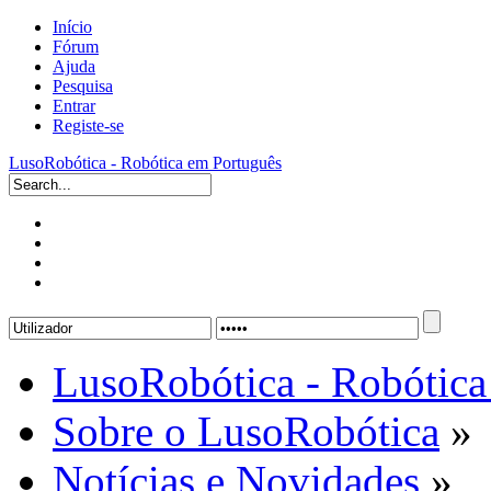
Início
Fórum
Ajuda
Pesquisa
Entrar
Registe-se
LusoRobótica - Robótica em Português
LusoRobótica - Robótica
Sobre o LusoRobótica
»
Notícias e Novidades
»