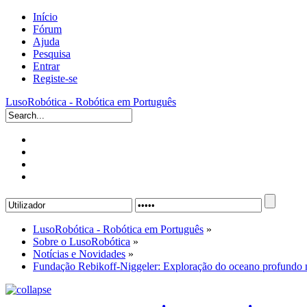
Início
Fórum
Ajuda
Pesquisa
Entrar
Registe-se
LusoRobótica - Robótica em Português
LusoRobótica - Robótica em Português
»
Sobre o LusoRobótica
»
Notícias e Novidades
»
Fundação Rebikoff-Niggeler: Exploração do oceano profundo 