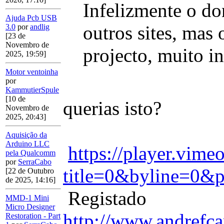
Infelizmente o d
Ajuda Pcb USB
outros sites, mas 
3.0
por
andlig
[23 de
Novembro de
projecto, muito in
2025, 19:59]
Motor ventoinha
por
KammutierSpule
[10 de
querias isto?
Novembro de
2025, 20:43]
Aquisição da
Arduino LLC
https://player.vim
pela Qualcomm
por
SerraCabo
title=0&byline=0&p
[22 de Outubro
de 2025, 14:16]
Registado
MMD-1 Mini
Micro Designer
http://www.andrefca
Restoration - Part