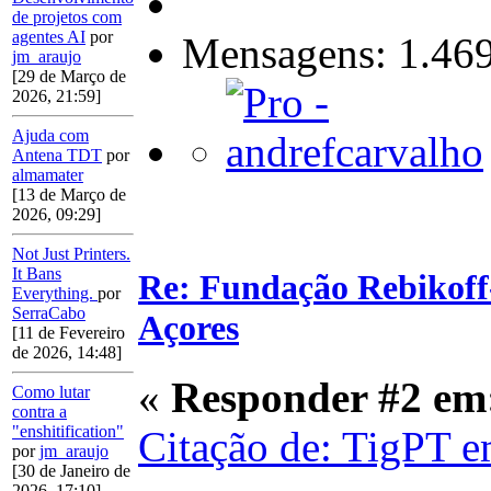
de projetos com
agentes AI
por
Mensagens: 1.46
jm_araujo
[29 de Março de
2026, 21:59]
Ajuda com
Antena TDT
por
almamater
[13 de Março de
2026, 09:29]
Not Just Printers.
It Bans
Re: Fundação Rebikoff
Everything.
por
SerraCabo
Açores
[11 de Fevereiro
de 2026, 14:48]
«
Responder #2 em
Como lutar
contra a
"enshitification"
Citação de: TigPT e
por
jm_araujo
[30 de Janeiro de
2026, 17:10]