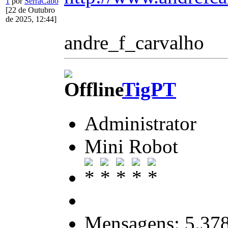
1
por
SerraCabo
[22 de Outubro
de 2025, 12:44]
andre_f_carvalho
TigPT
Administrator
Mini Robot
Mensagens: 5.37