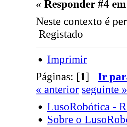
«
Responder #4 em
Neste contexto é pe
Registado
Imprimir
Páginas: [
1
]
Ir par
« anterior
seguinte 
LusoRobótica - R
Sobre o LusoRob