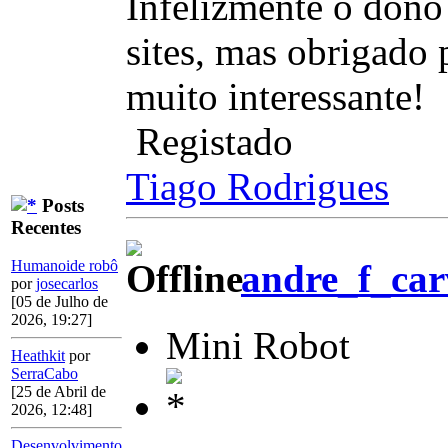
Infelizmente o dono
sites, mas obrigado 
muito interessante!
Registado
Tiago Rodrigues
Posts
Recentes
Humanoide robô
andre_f_car
por
josecarlos
[05 de Julho de
2026, 19:27]
Mini Robot
Heathkit
por
SerraCabo
[25 de Abril de
2026, 12:48]
Desenvolvimento