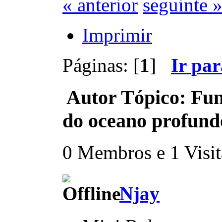
« anterior
seguinte 
Imprimir
Páginas: [
1
]
Ir pa
Autor
Tópico: Fun
do oceano profund
0 Membros e 1 Visita
Njay