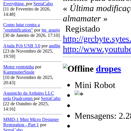
Everything.
por
SerraCabo
«
Última modificaç
[11 de Fevereiro de 2026,
14:48]
almamater
»
Como lutar contra a
Registado
"enshitification"
por
jm_araujo
[30 de Janeiro de 2026, 17:10]
http://grcbyte.sytes
Ajuda Pcb USB 3.0
por
andlig
http://www.youtub
[23 de Novembro de 2025,
19:59]
dropes
Motor ventoinha
por
KammutierSpule
[10 de Novembro de 2025,
Mini Robot
20:43]
Aquisição da Arduino LLC
pela Qualcomm
por
SerraCabo
[22 de Outubro de 2025,
14:16]
Mensagens: 2.2
MMD-1 Mini Micro Designer
Restoration - Part 1
por
SerraCabo