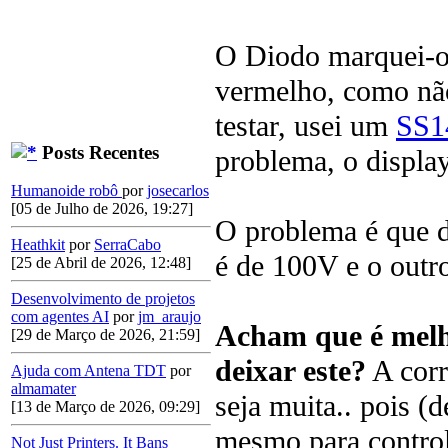
O Diodo marquei-o
vermelho, como n
testar, usei um
SS
Posts Recentes
problema, o displa
Humanoide robô
por
josecarlos
[05 de Julho de 2026, 19:27]
O problema é que do
Heathkit
por
SerraCabo
é de 100V e o outr
[25 de Abril de 2026, 12:48]
Desenvolvimento de projetos
com agentes AI
por
jm_araujo
Acham que é melh
[29 de Março de 2026, 21:59]
deixar este?
A corr
Ajuda com Antena TDT
por
almamater
seja muita.. pois (d
[13 de Março de 2026, 09:29]
mesmo para control
Not Just Printers. It Bans