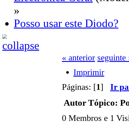
»
Posso usar este Diodo?
« anterior
seguinte 
Imprimir
Páginas: [
1
]
Ir p
Autor
Tópico: Po
0 Membros e 1 Visit