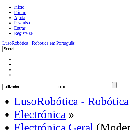
Início
Fórum
Ajuda
Pesquisa
Entrar
Registe-se
LusoRobótica - Robótica em Português
LusoRobótica - Robótica
Electrónica
»
Electrónica Geral
(Moder