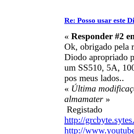
Re: Posso usar este D
«
Responder #2 e
Ok, obrigado pela r
Diodo apropriado p
um SS510, 5A, 100V
pos meus lados..
«
Última modificaç
almamater
»
Registado
http://grcbyte.sytes
http://www.youtub