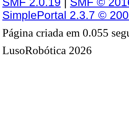
SMF 2.0.19
|
SMF © 201
SimplePortal 2.3.7 © 20
Página criada em 0.055 se
LusoRobótica 2026