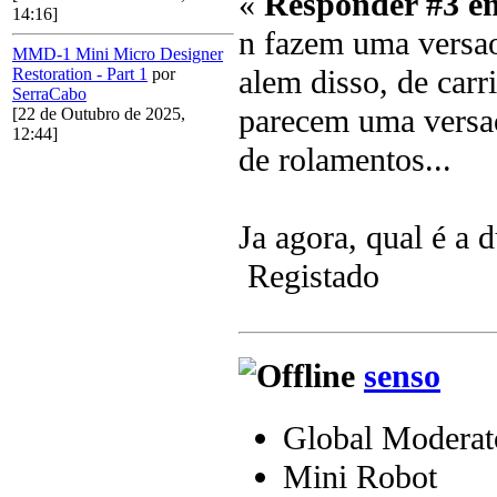
«
Responder #3 e
14:16]
n fazem uma versa
MMD-1 Mini Micro Designer
alem disso, de car
Restoration - Part 1
por
SerraCabo
parecem uma versao
[22 de Outubro de 2025,
12:44]
de rolamentos...
Ja agora, qual é a d
Registado
senso
Global Moderat
Mini Robot