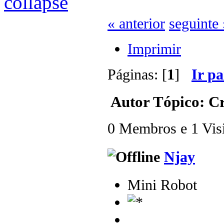
« anterior
seguinte 
Imprimir
Páginas: [
1
]
Ir p
Autor
Tópico: Cr
0 Membros e 1 Visit
Njay
Mini Robot