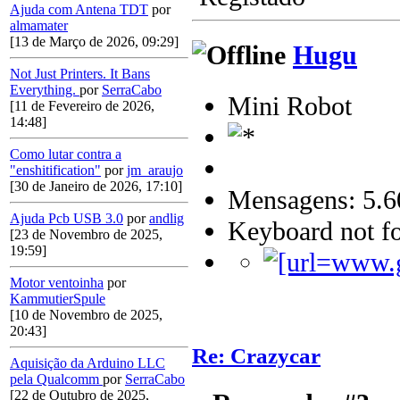
Ajuda com Antena TDT
por
almamater
[13 de Março de 2026, 09:29]
Hugu
Not Just Printers. It Bans
Everything.
por
SerraCabo
Mini Robot
[11 de Fevereiro de 2026,
14:48]
Como lutar contra a
"enshitification"
por
jm_araujo
[30 de Janeiro de 2026, 17:10]
Mensagens: 5.6
Ajuda Pcb USB 3.0
por
andlig
Keyboard not fo
[23 de Novembro de 2025,
19:59]
Motor ventoinha
por
KammutierSpule
[10 de Novembro de 2025,
20:43]
Re: Crazycar
Aquisição da Arduino LLC
pela Qualcomm
por
SerraCabo
[22 de Outubro de 2025,