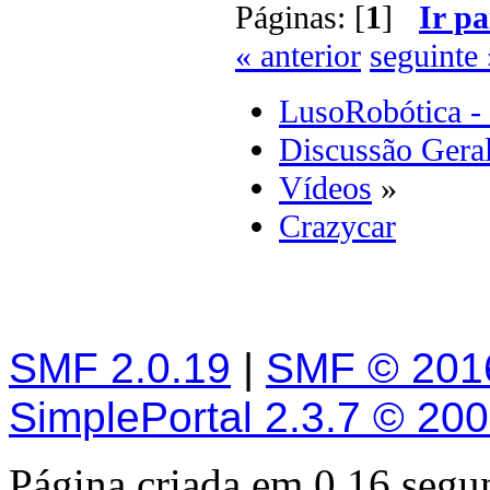
Páginas: [
1
]
Ir pa
« anterior
seguinte 
LusoRobótica -
Discussão Gera
Vídeos
»
Crazycar
SMF 2.0.19
|
SMF © 201
SimplePortal 2.3.7 © 20
Página criada em 0.16 seg