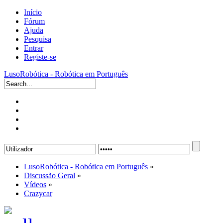
Início
Fórum
Ajuda
Pesquisa
Entrar
Registe-se
LusoRobótica - Robótica em Português
LusoRobótica - Robótica em Português
»
Discussão Geral
»
Vídeos
»
Crazycar